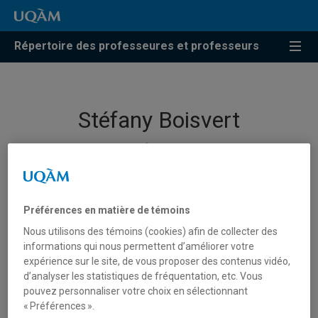
Répertoire des professeures et professeurs
Stéfany Boisvert
Professeure
Préférences en matière de témoins
Unité
:
École des médias
Nous utilisons des témoins (cookies) afin de collecter des
informations qui nous permettent d’améliorer votre
Courriel
:
boisvert.stefany@uqam.ca
expérience sur le site, de vous proposer des contenus vidéo,
Téléphone
: (514) 987-3000 poste 3129
d’analyser les statistiques de fréquentation, etc. Vous
pouvez personnaliser votre choix en sélectionnant
Langues
: Français, Anglais
« Préférences ».