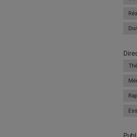
Réa
Dis
Dire
Thè
Mé
Rap
Ess
Publ