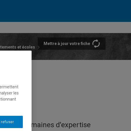
Mettre à jour votre fiche
rtements et écoles
permettent
nalyser les
ctionnant
 refuser
Domaines d'expertise