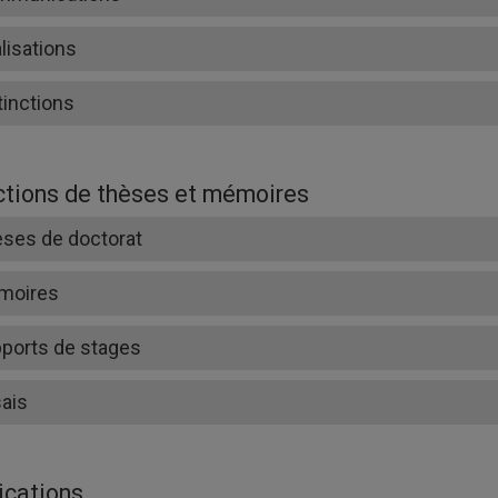
lisations
tinctions
ctions de thèses et mémoires
ses de doctorat
moires
ports de stages
ais
ications