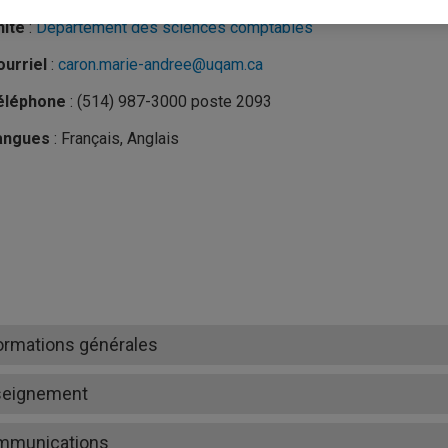
nité
:
Département des sciences comptables
urriel
:
caron.marie-andree@uqam.ca
éléphone
: (514) 987-3000 poste 2093
angues
: Français, Anglais
ormations générales
seignement
mmunications