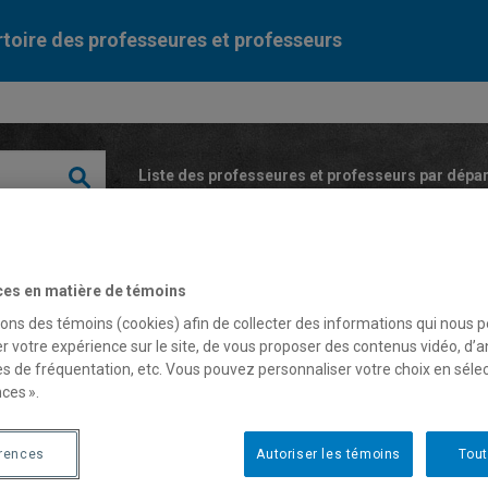
toire des professeures et professeurs
Liste des professeures et professeurs par dépa
ces en matière de témoins
sons des témoins (cookies) afin de collecter des informations qui nous 
r votre expérience sur le site, de vous proposer des contenus vidéo, d’a
es de fréquentation, etc. Vous pouvez personnaliser votre choix en séle
rie-Andrée Caron
ces ».
érences
Autoriser les témoins
Tout
fesseure