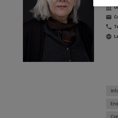
U
Co
T
L
Inf
En
Co