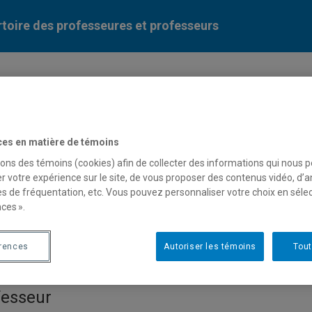
toire des professeures et professeurs
Liste des professeures et professeurs par dépa
ces en matière de témoins
sons des témoins (cookies) afin de collecter des informations qui nous 
r votre expérience sur le site, de vous proposer des contenus vidéo, d’a
es de fréquentation, etc. Vous pouvez personnaliser votre choix en séle
ces ».
vier Collin
érences
Autoriser les témoins
Tout
fesseur