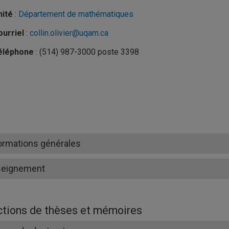
nité
:
Département de mathématiques
urriel
:
collin.olivier@uqam.ca
éléphone
: (514) 987-3000 poste 3398
ormations générales
seignement
ctions de thèses et mémoires