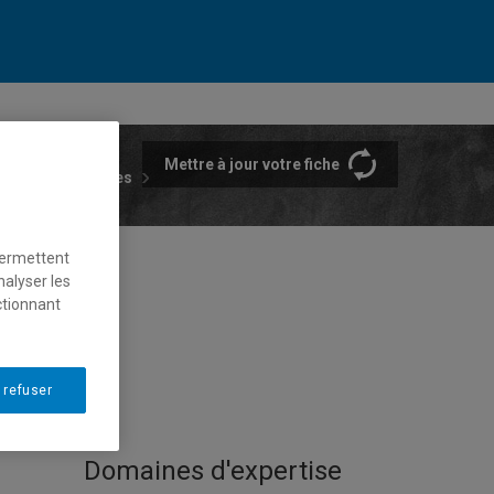
Mettre à jour votre fiche
rtements et écoles
permettent
nalyser les
ctionnant
 refuser
Domaines d'expertise