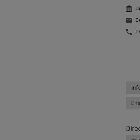
U
Co
T
Inf
En
Dire