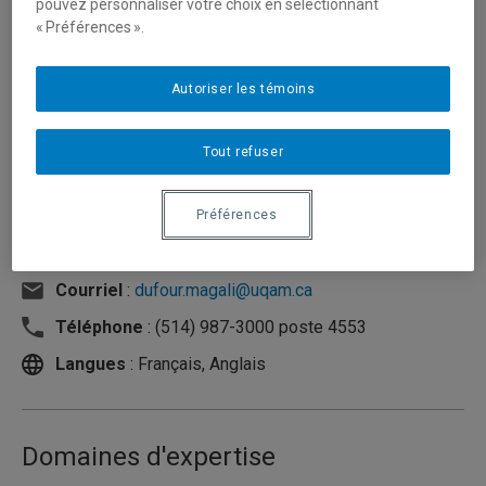
pouvez personnaliser votre choix en sélectionnant
« Préférences ».
Autoriser les témoins
Tout refuser
Préférences
Unité
:
Département de psychologie
Courriel
:
dufour.magali@uqam.ca
Téléphone
: (514) 987-3000 poste 4553
Langues
: Français, Anglais
Domaines d'expertise