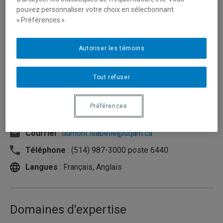
pouvez personnaliser votre choix en sélectionnant
« Préférences ».
Autoriser les témoins
Tout refuser
Préférences
Unité
:
École de travail social
Courriel
:
dumont.isabelle@uqam.ca
Téléphone
: (514) 987-3000 poste 6440
Langues
: Français, Anglais
Domaines d'expertise