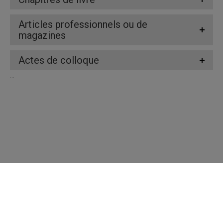
Articles professionnels ou de
magazines
Actes de colloque
...
Répertoire des professeures et professeurs
Nous joindre
UQAM - Université du Québec à Montréal
Préférences des témoins