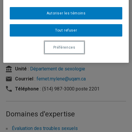
Autoriser les témoins
Tout refuser
Préférences
Unité
:
Département de sexologie
Courriel
:
fernet.mylene@uqam.ca
Téléphone
: (514) 987-3000 poste 2201
Domaines d'expertise
Évaluation des troubles sexuels