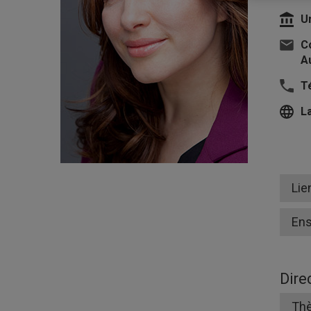
U
Co
Au
T
L
Lie
En
Dire
Thè