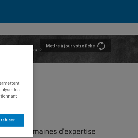
Mettre à jour votre fiche
rtements et écoles
permettent
nalyser les
ctionnant
 refuser
Domaines d'expertise