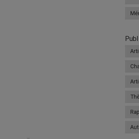
Mé
Publ
Art
Cha
Art
Th
Rap
Aut
...