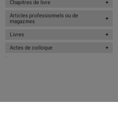
Chapitres de livre
Articles professionnels ou de
magazines
Livres
Actes de colloque
...
Répertoire des professeures et professeurs
Nous joindre