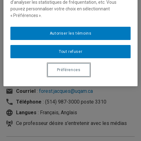
d’analyser les statistiques de fréquentation, etc. Vous
pouvez personnaliser votre choix en sélectionnant
« Préférences ».
Autoriser les témoins
Tout refuser
Préférences
Unité
:
Département d'organisation et ressources
humaines
Courriel
:
forest.jacques@uqam.ca
Téléphone
: (514) 987-3000 poste 3310
Langues
: Français, Anglais
Ce professeur désire s'entretenir avec les médias