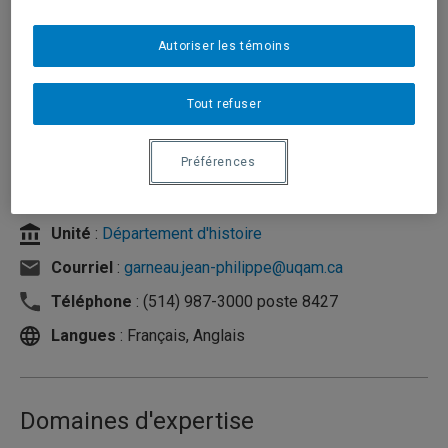
Autoriser les témoins
Tout refuser
Préférences
Unité
:
Département d'histoire
Courriel
:
garneau.jean-philippe@uqam.ca
Téléphone
: (514) 987-3000 poste 8427
Langues
: Français, Anglais
Domaines d'expertise