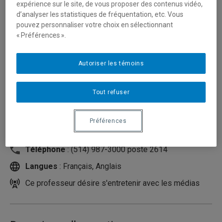
expérience sur le site, de vous proposer des contenus vidéo,
d’analyser les statistiques de fréquentation, etc. Vous
pouvez personnaliser votre choix en sélectionnant
« Préférences ».
Autoriser les témoins
Tout refuser
Unité
:
Département de management
Préférences
Courriel
:
germain.olivier@uqam.ca
Téléphone
: (514) 987-3000 poste 2614
Langues
: Français, Anglais
Ce professeur désire s'entretenir avec les médias