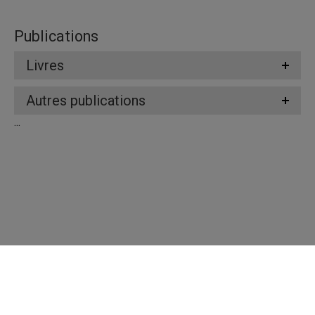
Publications
Livres
Autres publications
...
Répertoire des professeures et professeurs
Nous joindre
UQAM - Université du Québec à Montréal
Préférences des témoins