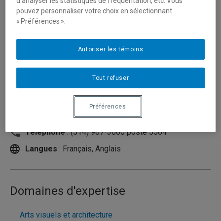
d’analyser les statistiques de fréquentation, etc. Vous
pouvez personnaliser votre choix en sélectionnant
« Préférences ».
Autoriser les témoins
Tout refuser
Préférences
Courriel
:
gilot.stephane@uqam.ca
Téléphone
: (514) 987-3000 poste 5564
Langues
: Français, Anglais
Domaines d'expertise
Arts visuels et architecture