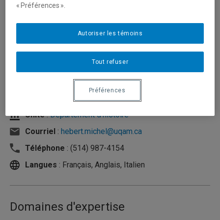
« Préférences ».
Autoriser les témoins
Tout refuser
Préférences
Unité
:
Département d'histoire
Courriel
:
hebert.michel@uqam.ca
Téléphone
: (514) 987-4154
Langues
: Français, Anglais, Italien
Domaines d'expertise