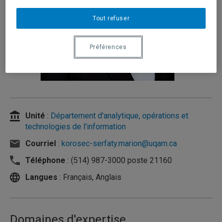
Tout refuser
Préférences
Unité
:
Département d'analytique, opérations et
technologies de l'information
Courriel
:
korosec-serfaty.marion@uqam.ca
Téléphone
: (514) 987-3000 poste 21160
Langues
: Français, Anglais
Domaines d'expertise