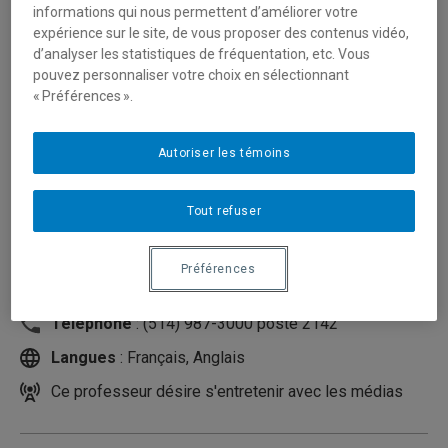
informations qui nous permettent d’améliorer votre
expérience sur le site, de vous proposer des contenus vidéo,
d’analyser les statistiques de fréquentation, etc. Vous
pouvez personnaliser votre choix en sélectionnant
« Préférences ».
Autoriser les témoins
Tout refuser
Unité
:
Département de communication sociale et
publique
Préférences
Courriel
:
laquerre.marie-emmanuelle@uqam.ca
Téléphone
: (514) 987-3000 poste 2142
Langues
: Français, Anglais
Ce professeur désire s'entretenir avec les médias