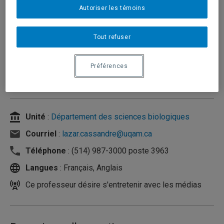
Autoriser les témoins
Tout refuser
Préférences
Unité
:
Département des sciences biologiques
Courriel
:
lazar.cassandre@uqam.ca
Téléphone
: (514) 987-3000 poste 3963
Langues
: Français, Anglais
Ce professeur désire s'entretenir avec les médias