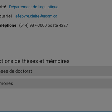
nité
:
Département de linguistique
urriel
:
lefebvre.claire@uqam.ca
éléphone
: (514) 987-3000 poste 4227
ctions de thèses et mémoires
ses de doctorat
moires