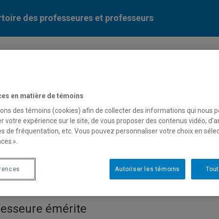
toire des professeures et professeurs
Liste des professeures et professeurs par dépa
ces en matière de témoins
sons des témoins (cookies) afin de collecter des informations qui nous 
r votre expérience sur le site, de vous proposer des contenus vidéo, d’a
es de fréquentation, etc. Vous pouvez personnaliser votre choix en séle
ces ».
ire Lefebvre
érences
Autoriser les témoins
Tout
fesseure émérite