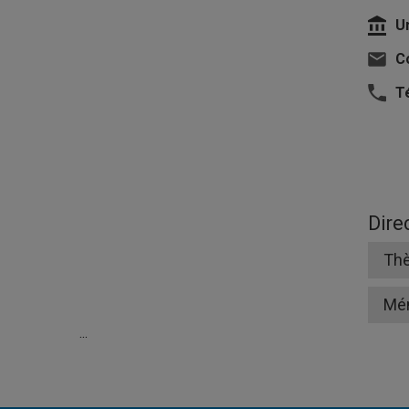
U
Co
T
Dire
Thè
Mé
...