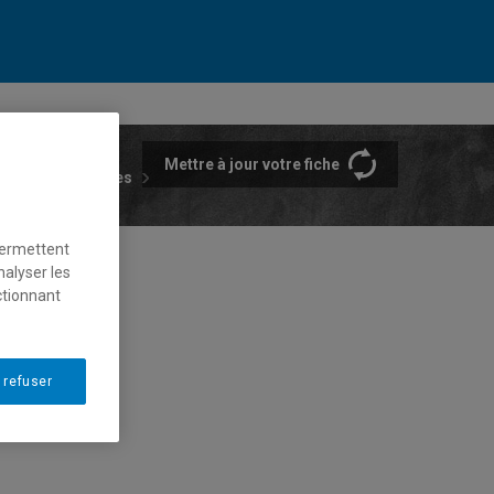
Mettre à jour votre fiche
rtements et écoles
permettent
nalyser les
ctionnant
 refuser