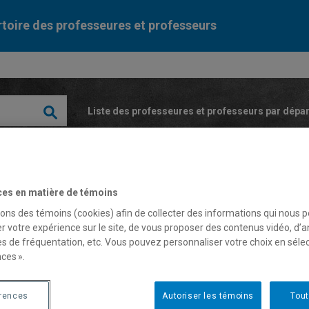
toire des professeures et professeurs
Liste des professeures et professeurs par dépa
ces en matière de témoins
sons des témoins (cookies) afin de collecter des informations qui nous 
r votre expérience sur le site, de vous proposer des contenus vidéo, d’a
halie Lemieux
es de fréquentation, etc. Vous pouvez personnaliser votre choix en séle
ces ».
fesseure
érences
Autoriser les témoins
Tout