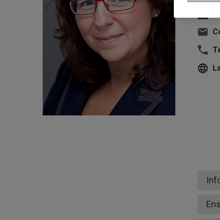
U
Co
T
L
Inf
En