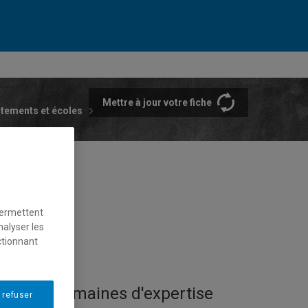
Mettre à jour votre fiche
rtements et écoles
permettent
nalyser les
ctionnant
Domaines d'expertise
 refuser