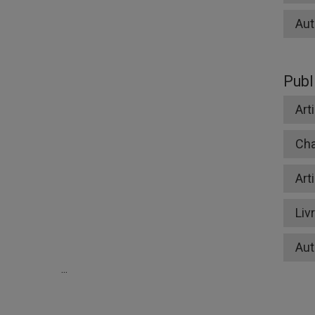
Aut
Publ
Art
Cha
Art
Liv
Aut
...