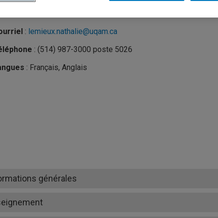
nité
:
Département d'organisation et ressources humaines
urriel
:
lemieux.nathalie@uqam.ca
éléphone
: (514) 987-3000 poste 5026
angues
: Français, Anglais
ormations générales
seignement