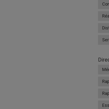
Co
Réa
Dis
Ser
Dire
Mé
Rap
Rap
Ess