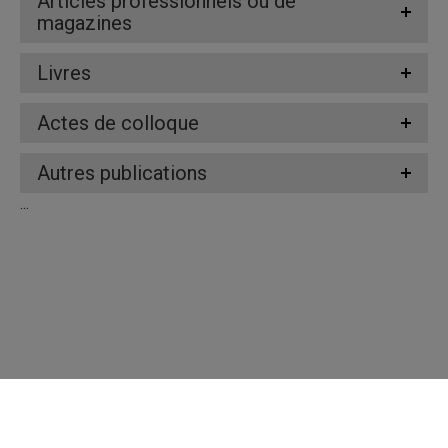
Articles professionnels ou de
magazines
Livres
Actes de colloque
Autres publications
...
Répertoire des professeures et professeurs
Nous joindre