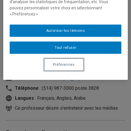
d’analyser les statistiques de fréquentation, etc. Vous
pouvez personnaliser votre choix en sélectionnant
« Préférences ».
Autoriser les témoins
Tout refuser
Préférences
Unité
:
Département de didactique
Courriel
:
metioui.abdeljalil@uqam.ca
Téléphone
: (514) 987-3000 poste 3828
Langues
: Français, Anglais, Arabe
Ce professeur désire s'entretenir avec les médias