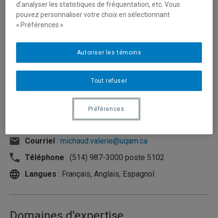
d’analyser les statistiques de fréquentation, etc. Vous
pouvez personnaliser votre choix en sélectionnant
« Préférences ».
Autoriser les témoins
Tout refuser
Préférences
Unité
:
Département d'organisation et ressources
humaines
Courriel
:
michaud.valerie@uqam.ca
Téléphone
: (514) 987-3000 poste 5102
Langues
: Français, Anglais, Espagnol
Domaines d'expertise