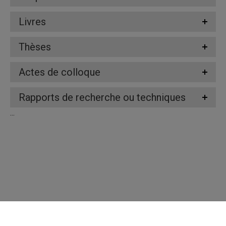
Livres
Thèses
Actes de colloque
Rapports de recherche ou techniques
...
Répertoire des professeures et professeurs