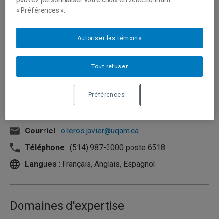
pouvez personnaliser votre choix en sélectionnant
« Préférences ».
Autoriser les témoins
Tout refuser
Préférences
Unité
:
Département de management
Courriel
:
olleros.javier@uqam.ca
Téléphone
: (514) 987-3000 poste 6518
Langues
: Français, Anglais, Espagnol
Domaines d'expertise