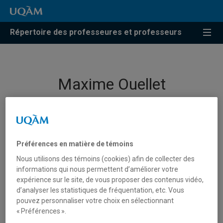
Répertoire des professeures et professeurs
Maxime Ouellet
Professeur
Préférences en matière de témoins
Unité
:
École des médias
Nous utilisons des témoins (cookies) afin de collecter des
informations qui nous permettent d’améliorer votre
Courriel
:
ouellet.maxime@uqam.ca
expérience sur le site, de vous proposer des contenus vidéo,
d’analyser les statistiques de fréquentation, etc. Vous
Téléphone
: (514) 987-3000 poste 5291
pouvez personnaliser votre choix en sélectionnant
Langues
: Français, Anglais
« Préférences ».