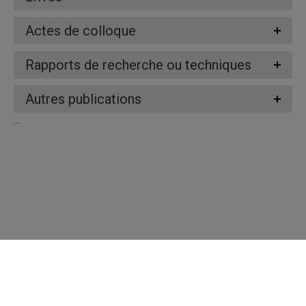
Actes de colloque
Rapports de recherche ou techniques
Autres publications
...
Répertoire des professeures et professeurs
Nous joindre
UQAM - Université du Québec à Montréal
Préférences des témoins