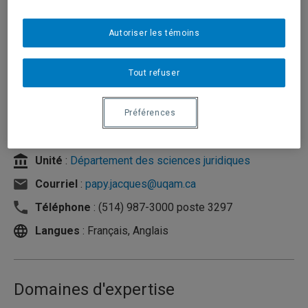
Autoriser les témoins
Tout refuser
Préférences
Unité
:
Département des sciences juridiques
Courriel
:
papy.jacques@uqam.ca
Téléphone
: (514) 987-3000 poste 3297
Langues
: Français, Anglais
Domaines d'expertise