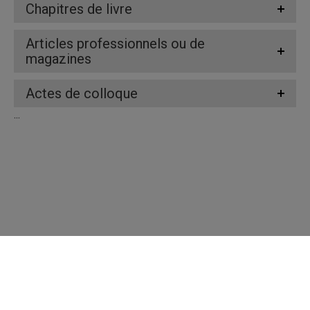
Chapitres de livre
Articles professionnels ou de
magazines
Actes de colloque
...
Répertoire des professeures et professeurs
Nous joindre
UQAM - Université du Québec à Montréal
Préférences des témoins