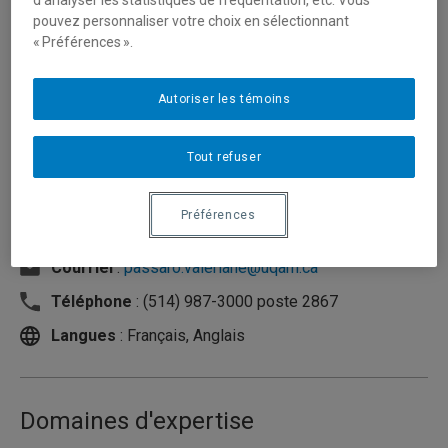
pouvez personnaliser votre choix en sélectionnant
« Préférences ».
Autoriser les témoins
Tout refuser
Préférences
Unité
:
Département de mathématiques
Courriel
:
passaro.valeriane@uqam.ca
Téléphone
: (514) 987-3000 poste 2867
Langues
: Français, Anglais
Domaines d'expertise