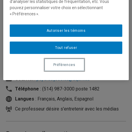
d’analyser les statistiques de fréquentation, etc. Vous
pouvez personnaliser votre choix en sélectionnant
« Préférences ».
Autoriser les témoins
Tout refuser
Préférences
Unité
:
École de langues
Courriel
:
payeras.jessica@uqam.ca
Téléphone
: (514) 987-3000 poste 1482
Langues
: Français, Anglais, Espagnol
Ce professeur désire s'entretenir avec les médias