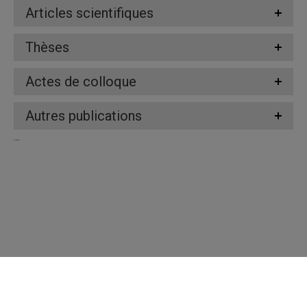
Articles scientifiques
Thèses
Actes de colloque
Autres publications
...
Répertoire des professeures et professeurs
Nous joindre