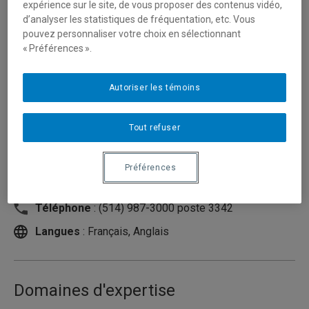
expérience sur le site, de vous proposer des contenus vidéo,
d’analyser les statistiques de fréquentation, etc. Vous
pouvez personnaliser votre choix en sélectionnant
« Préférences ».
Autoriser les témoins
Tout refuser
Unité
:
Département des sciences biologiques
Préférences
Courriel
:
pilon.nicolas@uqam.ca
Téléphone
: (514) 987-3000 poste 3342
Langues
: Français, Anglais
Domaines d'expertise