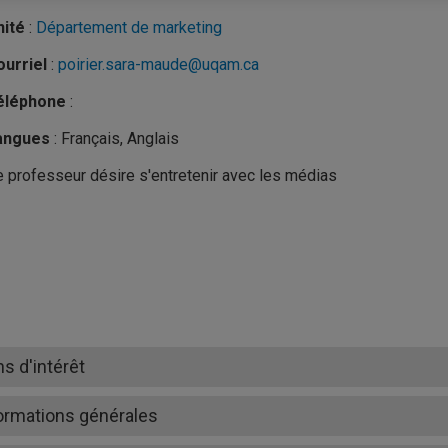
nité
:
Département de marketing
urriel
:
poirier.sara-maude@uqam.ca
éléphone
:
angues
: Français, Anglais
 professeur désire s'entretenir avec les médias
ns d'intérêt
ormations générales