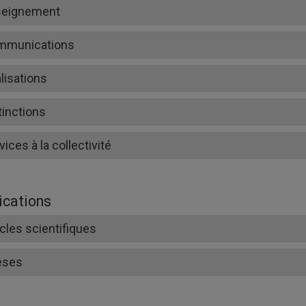
seignement
mmunications
lisations
tinctions
vices à la collectivité
ications
icles scientifiques
èses