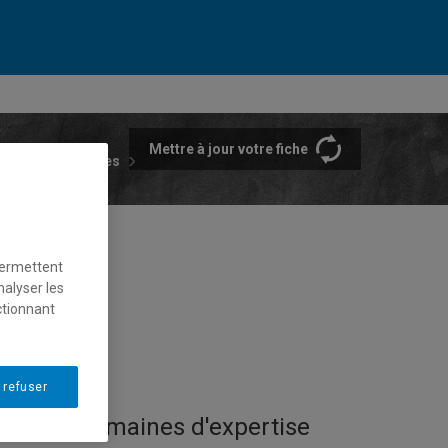
Mettre à jour votre fiche
rtements et écoles
permettent
nalyser les
ctionnant
 refuser
Domaines d'expertise