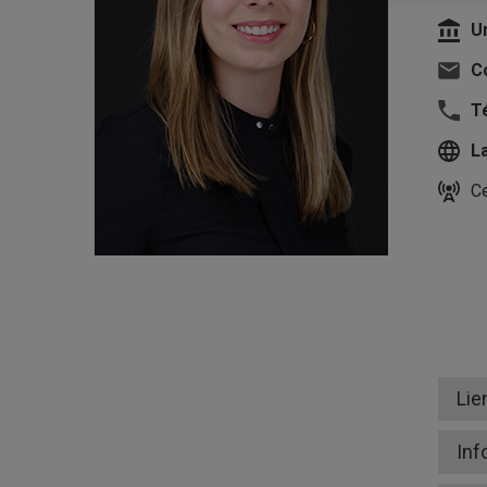
U
Co
T
L
Ce
Lie
Inf