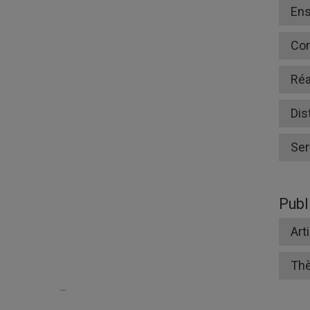
En
Co
Réa
Dis
Ser
Publ
Art
Th
...