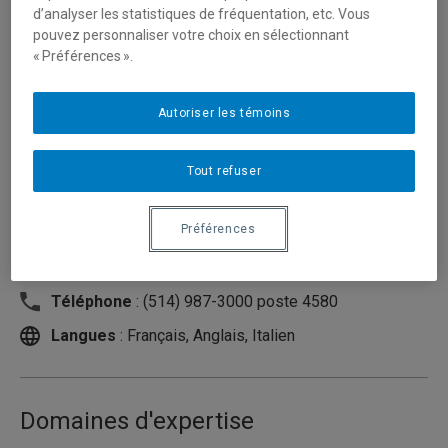
d’analyser les statistiques de fréquentation, etc. Vous
pouvez personnaliser votre choix en sélectionnant
« Préférences ».
Autoriser les témoins
Tout refuser
Préférences
Unité
:
Département de science politique
Courriel
:
prevost.jean-guy@uqam.ca
Téléphone
: (514) 987-3000 poste 4580
Langues
: Français, Anglais, Italien
Domaines d'expertise