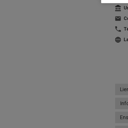
U
Co
T
L
Lie
Inf
En