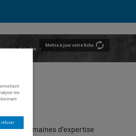
Mettre à jour votre fiche
rtements et écoles
permettent
nalyser les
ctionnant
 refuser
Domaines d'expertise