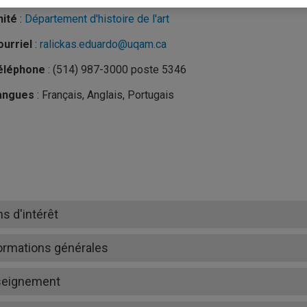
nité
:
Département d'histoire de l'art
urriel
:
ralickas.eduardo@uqam.ca
éléphone
: (514) 987-3000 poste 5346
angues
: Français, Anglais, Portugais
ns d'intérêt
ormations générales
seignement