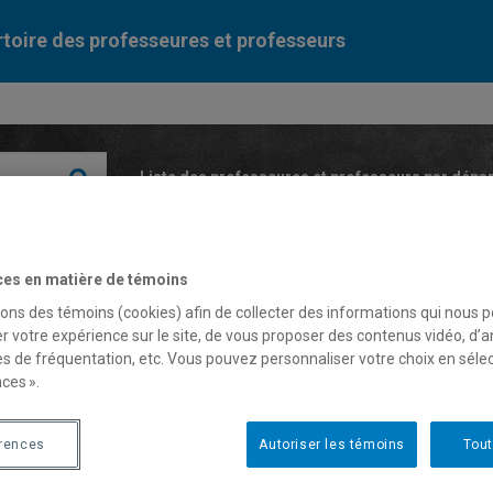
toire des professeures et professeurs
Liste des professeures et professeurs par dépa
ces en matière de témoins
sons des témoins (cookies) afin de collecter des informations qui nous 
r votre expérience sur le site, de vous proposer des contenus vidéo, d’a
es de fréquentation, etc. Vous pouvez personnaliser votre choix en séle
ardo Ralickas
ces ».
érences
Autoriser les témoins
Tout
fesseur