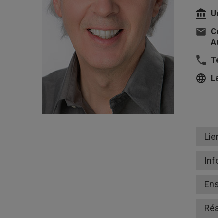
U
Co
Au
T
L
Lie
Inf
En
Réa