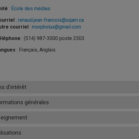
nité
:
École des médias
urriel
:
renaud.jean-francois@uqam.ca
tre courriel
:
morpholux@gmail.com
éléphone
: (514) 987-3000 poste 2503
angues
: Français, Anglais
ns d'intérêt
ormations générales
seignement
lisations