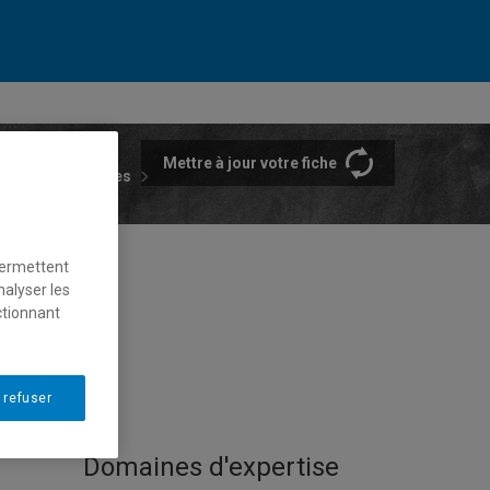
Mettre à jour votre fiche
rtements et écoles
permettent
nalyser les
ctionnant
 refuser
Domaines d'expertise