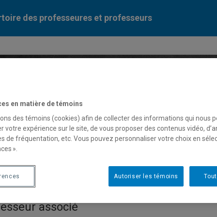
toire des professeures et professeurs
Liste des professeures et professeurs par dépa
ces en matière de témoins
sons des témoins (cookies) afin de collecter des informations qui nous 
r votre expérience sur le site, de vous proposer des contenus vidéo, d’a
es de fréquentation, etc. Vous pouvez personnaliser votre choix en séle
ces ».
an-François Renaud
érences
Autoriser les témoins
Tout
fesseur associé