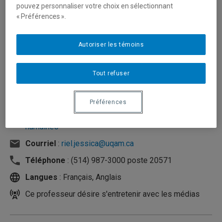
pouvez personnaliser votre choix en sélectionnant
« Préférences ».
Autoriser les témoins
Tout refuser
Préférences
Unité
:
Département d'organisation et ressources
humaines
Courriel
:
riel.jessica@uqam.ca
Téléphone
: (514) 987-3000 poste 20571
Langues
: Français, Anglais
Ce professeur désire s'entretenir avec les médias