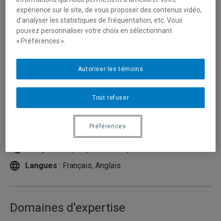
expérience sur le site, de vous proposer des contenus vidéo,
d’analyser les statistiques de fréquentation, etc. Vous
pouvez personnaliser votre choix en sélectionnant
« Préférences ».
Autoriser les témoins
Tout refuser
Unité
:
Département des sciences juridiques
Préférences
Courriel
:
roch.francois@uqam.ca
Téléphone
: (514) 987-3000 poste 2449
Langues
: Français, Anglais
Domaines d'expertise