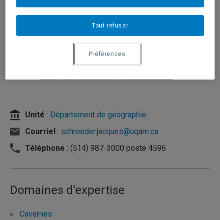
Tout refuser
Préférences
Unité
:
Département de géographie
Courriel
:
schroeder.jacques@uqam.ca
Téléphone
: (514) 987-3000 poste 4596
Domaines d'expertise
Cavernes