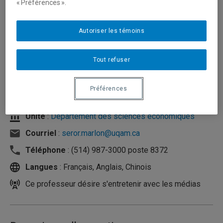
« Préférences ».
Autoriser les témoins
Tout refuser
Préférences
Unité
:
Département des sciences économiques
Courriel
:
seror.marlon@uqam.ca
Téléphone
: (514) 987-3000 poste 8372
Langues
: Français, Anglais, Chinois
Ce professeur désire s'entretenir avec les médias