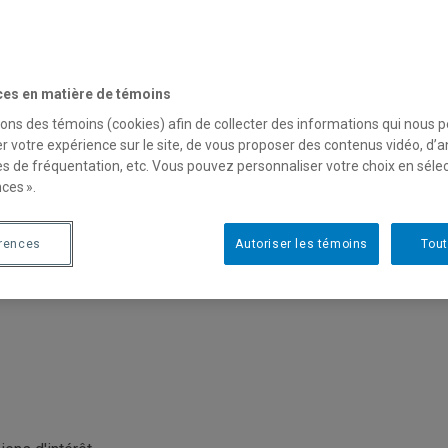
Unité
:
Département d'organisation et ressources humaines
Courriel
:
soares.angelo@uqam.ca
Téléphone
: (514) 987-3000 poste 2089
Autre téléphone
: (514) 475-3091
ces en matière de témoins
Langues
: Français, Anglais, Espagnol, Portugais
sons des témoins (cookies) afin de collecter des informations qui nous 
Ce professeur désire s'entretenir avec les médias
r votre expérience sur le site, de vous proposer des contenus vidéo, d’a
es de fréquentation, etc. Vous pouvez personnaliser votre choix en séle
ces ».
érences
Autoriser les témoins
Tout