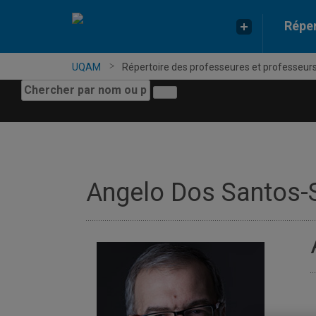
Réper
UQAM
Répertoire des professeures et professeur
Chercher
Soumettre
par
la
nom
recherche
ou
par
expertise
Angelo Dos Santos-