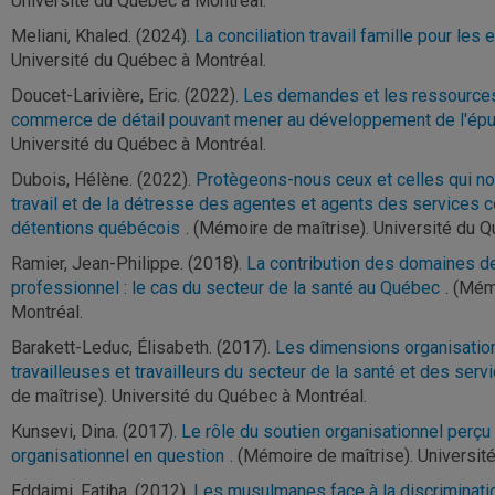
Université du Québec à Montréal.
Meliani, Khaled. (2024)
. La conciliation travail famille pour les
Université du Québec à Montréal.
Doucet-Larivière, Eric. (2022)
. Les demandes et les ressources
commerce de détail pouvant mener au développement de l'ép
Université du Québec à Montréal.
Dubois, Hélène. (2022)
. Protègeons-nous ceux et celles qui nou
travail et de la détresse des agentes et agents des services 
détentions québécois
. (Mémoire de maîtrise). Université du 
Ramier, Jean-Philippe. (2018)
. La contribution des domaines de
professionnel : le cas du secteur de la santé au Québec
. (Mém
Montréal.
Barakett-Leduc, Élisabeth. (2017)
. Les dimensions organisation
travailleuses et travailleurs du secteur de la santé et des ser
de maîtrise). Université du Québec à Montréal.
Kunsevi, Dina. (2017)
. Le rôle du soutien organisationnel perçu 
organisationnel en question
. (Mémoire de maîtrise). Universit
Eddaimi, Fatiha. (2012)
. Les musulmanes face à la discriminati