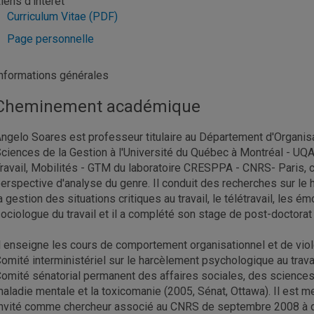
iens d'intérêt
Curriculum Vitae (PDF)
Page personnelle
nformations générales
Cheminement académique
ngelo Soares est professeur titulaire au Département d'Organis
ciences de la Gestion à l'Université du Québec à Montréal - UQAM
ravail, Mobilités - GTM du laboratoire CRESPPA - CNRS- Paris, c
erspective d'analyse du genre. Il conduit des recherches sur le 
a gestion des situations critiques au travail, le télétravail, les ém
ociologue du travail et il a complété son stage de post-doctorat
l enseigne les cours de comportement organisationnel et de violence
omité interministériel sur le harcèlement psychologique au travai
omité sénatorial permanent des affaires sociales, des sciences e
aladie mentale et la toxicomanie (2005, Sénat, Ottawa). Il est m
nvité comme chercheur associé au CNRS de septembre 2008 à déc