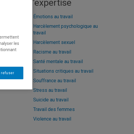
d'expertise
Émotions au travail
Harcèlement psychologique au
travail
permettent
Harcèlement sexuel
nalyser les
ctionnant
Racisme au travail
Santé mentale au travail
Situations critiques au travail
 refuser
Souffrance au travail
Stress au travail
Suicide au travail
Travail des femmes
Violence au travail