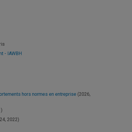
ris
ent - IAWBH
portements hors normes en entreprise
(2026,
1)
24, 2022)