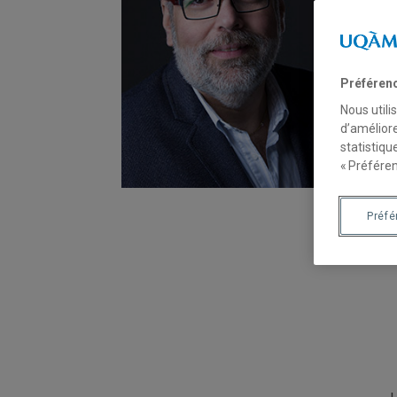
Préféren
Nous utili
d’améliore
statistiqu
« Préféren
Préf