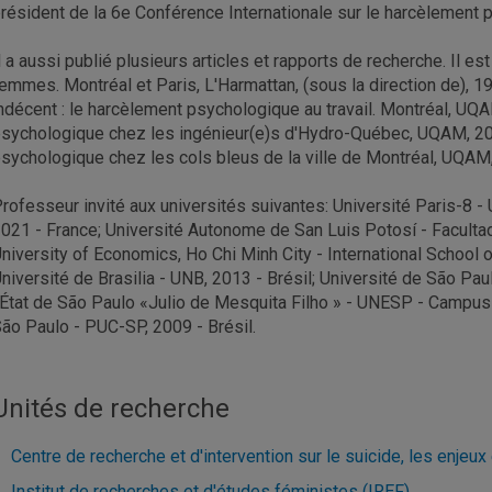
résident de la 6e Conférence Internationale sur le harcèlement ps
l a aussi publié plusieurs articles et rapports de recherche. Il es
emmes. Montréal et Paris, L'Harmattan, (sous la direction de), 19
ndécent : le harcèlement psychologique au travail. Montréal, U
sychologique chez les ingénieur(e)s d'Hydro-Québec, UQAM, 200
sychologique chez les cols bleus de la ville de Montréal, UQAM
rofesseur invité aux universités suivantes: Université Paris-8 
021 - France; Université Autonome de San Luis Potosí - Faculta
niversity of Economics, Ho Chi Minh City - International School 
niversité de Brasilia - UNB, 2013 - Brésil; Université de São Pau
'État de São Paulo «Julio de Mesquita Filho » - UNESP - Campus 
ão Paulo - PUC-SP, 2009 - Brésil.
Unités de recherche
Centre de recherche et d'intervention sur le suicide, les enjeux
Institut de recherches et d'études féministes (IREF)