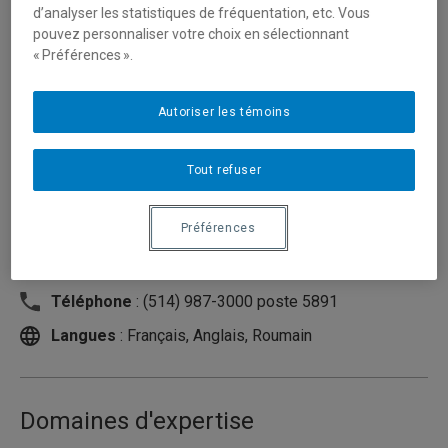
d’analyser les statistiques de fréquentation, etc. Vous
pouvez personnaliser votre choix en sélectionnant
« Préférences ».
Autoriser les témoins
Tout refuser
Préférences
Unité
:
Département des sciences comptables
Courriel
:
solcanu.madalina@uqam.ca
Téléphone
: (514) 987-3000 poste 5891
Langues
: Français, Anglais, Roumain
Domaines d'expertise