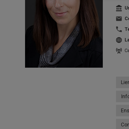
U
Co
T
L
Ce
Lie
Inf
En
Co