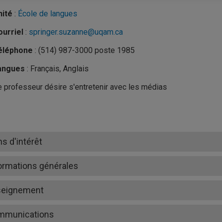
nité
:
École de langues
urriel
:
springer.suzanne@uqam.ca
éléphone
: (514) 987-3000 poste 1985
angues
: Français, Anglais
 professeur désire s'entretenir avec les médias
ns d'intérêt
ormations générales
seignement
mmunications