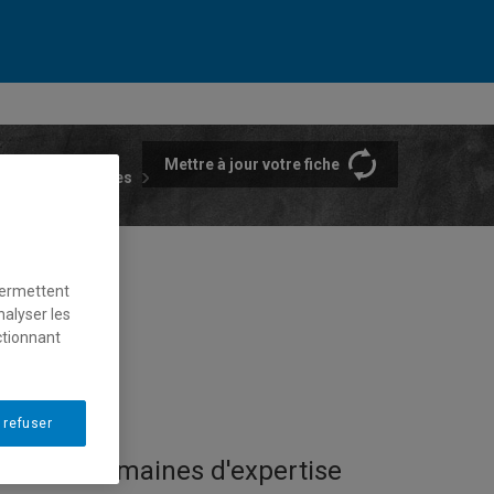
Mettre à jour votre fiche
rtements et écoles
permettent
nalyser les
ctionnant
 refuser
Domaines d'expertise