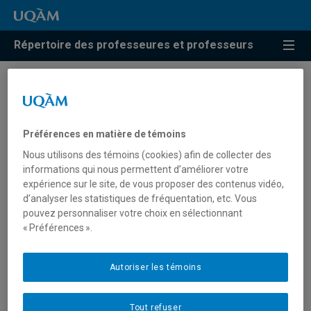
Répertoire des professeures et professeurs
Élisabeth Vallet
Préférences en matière de témoins
Professeure associée
Nous utilisons des témoins (cookies) afin de collecter des
informations qui nous permettent d’améliorer votre
expérience sur le site, de vous proposer des contenus vidéo,
d’analyser les statistiques de fréquentation, etc. Vous
pouvez personnaliser votre choix en sélectionnant
Unité
:
Département de géographie
« Préférences ».
Courriel
:
vallet.elisabeth@uqam.ca
Téléphone
: (514) 987-4141
Autoriser les témoins
Tout refuser