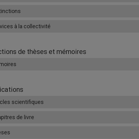
tinctions
vices à la collectivité
ctions de thèses et mémoires
moires
ications
icles scientifiques
pitres de livre
èses