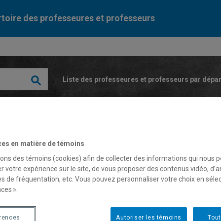
toire des professeures et professeurs
Liste des professeures et professeurs par dépa
ces en matière de témoins
sons des témoins (cookies) afin de collecter des informations qui nous 
r votre expérience sur le site, de vous proposer des contenus vidéo, d’a
herine Bélanger-Sabourin
es de fréquentation, etc. Vous pouvez personnaliser votre choix en séle
ces ».
fesseure
érences
Autoriser les témoins
Tout