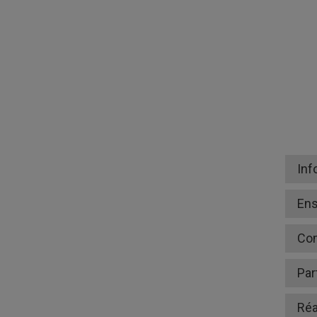
Inf
En
Co
Par
Réa