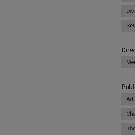
Dis
Ser
Dire
Mé
Publ
Art
Cha
Th