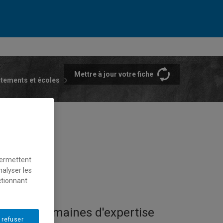
Mettre à jour votre fiche
rtements et écoles
permettent
nalyser les
ctionnant
Domaines d'expertise
 refuser