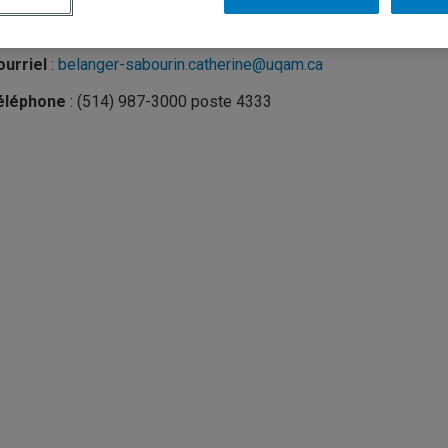
nité
:
École de travail social
urriel
:
belanger-sabourin.catherine@uqam.ca
éléphone
: (514) 987-3000 poste 4333