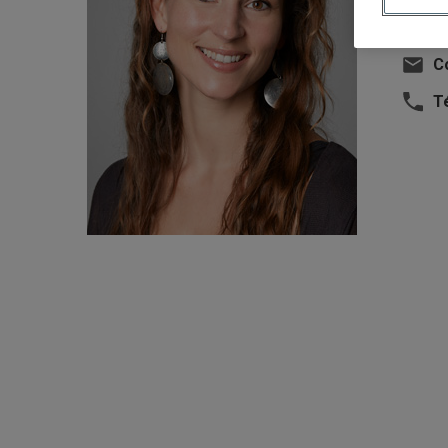
U
Co
T