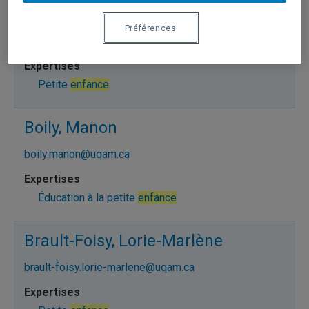
Bigras, Nathalie
Préférences
bigras.nathalie@uqam.ca
Petite
enfance
Boily, Manon
boily.manon@uqam.ca
Éducation à la petite
enfance
Brault-Foisy, Lorie-Marlène
brault-foisy.lorie-marlene@uqam.ca