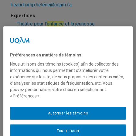
beauchamp.helene@uqam.ca
Théâtre pour l'
enfance
et la jeunesse
Beaudoin, Cindy
beaudoin.cindy.2@uqam.ca
Préférences en matière de témoins
Nous utilisons des témoins (cookies) afin de collecter des
informations qui nous permettent d’améliorer votre
Petite
enfance
expérience sur le site, de vous proposer des contenus vidéo,
d’analyser les statistiques de fréquentation, etc. Vous
pouvez personnaliser votre choix en sélectionnant
Bélanger-Sabourin, Catherine
« Préférences ».
belanger-sabourin.catherine@uqam.ca
Autoriser les témoins
Enfance
Tout refuser