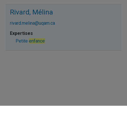
Rivard, Mélina
rivard.melina@uqam.ca
Petite
enfance
Répertoire des professeures et professeurs
Nous joindre