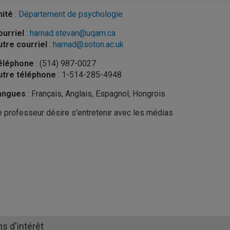
nité
:
Département de psychologie
urriel
:
harnad.stevan@uqam.ca
tre courriel
:
harnad@soton.ac.uk
éléphone
: (514) 987-0027
utre téléphone
: 1-514-285-4948
angues
: Français, Anglais, Espagnol, Hongrois
 professeur désire s'entretenir avec les médias
ns d'intérêt