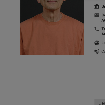
U
Co
Au
T
A
L
Ce
Lie