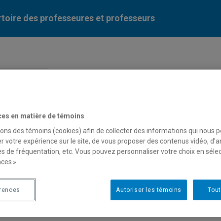
toire des professeures et professeurs
Liste des professeures et professeurs par dépa
ces en matière de témoins
sons des témoins (cookies) afin de collecter des informations qui nous 
r votre expérience sur le site, de vous proposer des contenus vidéo, d’a
es de fréquentation, etc. Vous pouvez personnaliser votre choix en séle
ces ».
evan Harnad
érences
Autoriser les témoins
Tout
fesseur