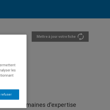
Mettre à jour votre fiche
rtements et écoles
permettent
nalyser les
ctionnant
 refuser
Domaines d'expertise