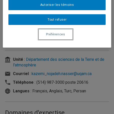
Autoriser les témoins
Tout refuser
Préférences
Unité
:
Département des sciences de la Terre et de
l'atmosphère
Courriel
:
kazemi_nojadeh.nasser@uqam.ca
Téléphone
: (514) 987-3000 poste 20616
Langues
: Français, Anglais, Turc, Persan
Domaines d'expertise