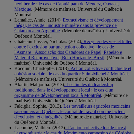
néolibérale : le cas de Capulálpam de Méndez, Oaxaca,
Mexique
. (Mémoire de maîtrise). Université du Québec à
Montréal.
Lamalice, Annie. (2014)
. Extractivisme et développement
inégal, le cas de l'industrie minière dans la province de
Catamarca en Argentine
. (Mémoire de maîtrise). Université du
Québec à Montréal.
Chatelain Lussier, Nicholas. (2014)
. Recycler des vies et lutter
contre l'exclusion par une action collective : le cas de
l'Asmare - Associação dos Catadores de Papel, Papelão e
Material Reaproveitável, Belo Horizonte, Brésil
. (Mémoire de
maîtrise). Université du Québec à Montréal.
Bocquin, Christophe. (2013)
. Action collective conflictuelle et
cohésion sociale : le cas du quartier Saint-Michel à Montréal
.
(Mémoire de maîtrise). Université du Québec à Montréal.
Akartit, Mahjouba. (2013)
. Les limites du leadership
traditionnel dans le développement local : le cas d'un
organisme de développement local à Montréal
. (Mémoire de
maîtrise). Université du Québec à Montréal.
Falciglia, Sophie. (2013)
. Les travailleurs agricoles mexicains
saisonniers au Québec : le contrat de travail comme facteur
d'exclusion et d'inégalités
. (Mémoire de maîtrise). Université
du Québec à Montréal.
Lacombe, Mathieu. (2012)
. L'action collective locale face à
l'agro-industrie : le cas du Movimiento campesino de Córdoba