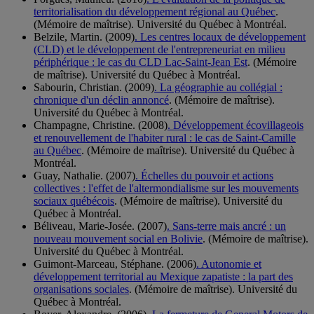
territorialisation du développement régional au Québec
.
(Mémoire de maîtrise). Université du Québec à Montréal.
Belzile, Martin. (2009)
. Les centres locaux de développement
(CLD) et le développement de l'entrepreneuriat en milieu
périphérique : le cas du CLD Lac-Saint-Jean Est
. (Mémoire
de maîtrise). Université du Québec à Montréal.
Sabourin, Christian. (2009)
. La géographie au collégial :
chronique d'un déclin annoncé
. (Mémoire de maîtrise).
Université du Québec à Montréal.
Champagne, Christine. (2008)
. Développement écovillageois
et renouvellement de l'habiter rural : le cas de Saint-Camille
au Québec
. (Mémoire de maîtrise). Université du Québec à
Montréal.
Guay, Nathalie. (2007)
. Échelles du pouvoir et actions
collectives : l'effet de l'altermondialisme sur les mouvements
sociaux québécois
. (Mémoire de maîtrise). Université du
Québec à Montréal.
Béliveau, Marie-Josée. (2007)
. Sans-terre mais ancré : un
nouveau mouvement social en Bolivie
. (Mémoire de maîtrise).
Université du Québec à Montréal.
Guimont-Marceau, Stéphane. (2006)
. Autonomie et
développement territorial au Mexique zapatiste : la part des
organisations sociales
. (Mémoire de maîtrise). Université du
Québec à Montréal.