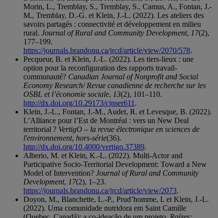
Morin, L., Tremblay, S., Tremblay, S., Camus, A., Fontan, J.-
M., Tremblay, D.-G. et Klein, J.-L. (2022). Les ateliers des
savoirs partagés : connectivité et développement en milieu
rural.
Journal of Rural and Community Development
,
17
(2),
177–199.
https://journals.brandonu.ca/jrcd/article/view/2070/578
.
Pecqueur, B. et Klein, J.-L. (2022). Les tiers-lieux : une
option pour la reconfiguration des rapports travail-
communauté?
Canadian Journal of Nonprofit and Social
Economy Research/ Revue canadienne de recherche sur les
OSBL et l’économie sociale
,
13
(2), 101–110.
http://dx.doi.org/10.29173/cjnser611
.
Klein, J.-L., Fontan, J.-M., Audet, R. et Levesque, B. (2022).
L’Alliance pour l’Est de Montréal : vers un New Deal
territorial ?
VertigO – la revue électronique en sciences de
l'environnement
,
hors-série
(36).
http://dx.doi.org/10.4000/vertigo.37389
.
Alberio, M. et Klein, K.-L. (2022). Multi-Actor and
Participative Socio-Territorial Development: Toward a New
Model of Intervention?
Journal of Rural and Community
Development
,
17
(2), 1–23.
https://journals.brandonu.ca/jrcd/article/view/2073
.
Doyon, M., Blanchette, L.-P., Prud’homme, I. et Klein, J.-L.
(2022). Uma comunidade nutridora em Saint Camille
(Quebec, Canadá): a co-ideação de um projeto.
Raízes: