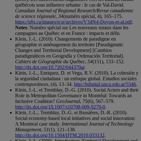
québécois sous influence urbaine : le cas de Val-David.
Canadian Journal of Regional Research/Revue canadienne
de science régionale
,
34
(numéro spécial, 4), 165–175.
https://idjs.ca/images/rcsr/archives/V34N4-Doyon-et-al.pdf
.
Notes
: Numéro spécial sur Les nouveaux ruraux dans les
campagnes au Québec et en France : impacts et défis
Klein, J.-L. (2010). Changements de paradigme en
géographie et aménagement du territoire [Paradigmatic
Changes and Territorial Development] [Cambios
paradigmáticos en Geografía y Ordenación Territorial].
Cahiers de Géographie du Québec
,
54
(151), 133–152.
http://dx.doi.org/10.7202/044370ar
.
Klein, J.-L., Enriquez, D. et Vega, R.V. (2010). La cohesión y
la seguridad ciudadana : un enfoque global.
Estudios sociales
contemporáneos
, (4), 13–34.
http://bdigital.uncu.edu.ar/5546
.
Klein, J.-L. et Tremblay, D.-G. (2010). Social Actors and their
Role in Metropolitan Governance in Montréal: Towards an
Inclusive Coalition?
GeoJournal
,
75
(6), 567–579.
http://dx.doi.org/10.1007/s10708-009-9270-0
.
Klein, J.-L., Tremblay, D.-G. et Bussières, D.-R. (2010).
Social economy-based local initiatives and social innovation:
A Montreal case study.
International Journal of Technology
Management
,
51
(1), 121–138.
http://dx.doi.org/10.1504/IJTM.2010.033132
.
Klein, J.-L. (2009). Introduction: Territorial Development and