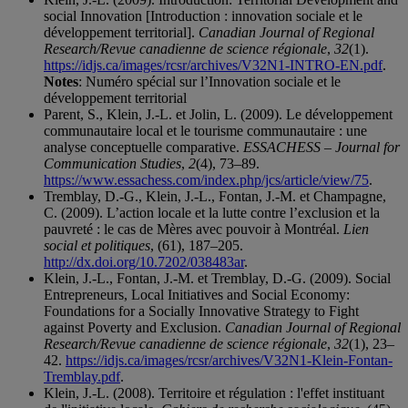
social Innovation [Introduction : innovation sociale et le
développement territorial].
Canadian Journal of Regional
Research/Revue canadienne de science régionale
,
32
(1).
https://idjs.ca/images/rcsr/archives/V32N1-INTRO-EN.pdf
.
Notes
: Numéro spécial sur l’Innovation sociale et le
développement territorial
Parent, S., Klein, J.-L. et Jolin, L. (2009). Le développement
communautaire local et le tourisme communautaire : une
analyse conceptuelle comparative.
ESSACHESS – Journal for
Communication Studies
,
2
(4), 73–89.
https://www.essachess.com/index.php/jcs/article/view/75
.
Tremblay, D.-G., Klein, J.-L., Fontan, J.-M. et Champagne,
C. (2009). L’action locale et la lutte contre l’exclusion et la
pauvreté : le cas de Mères avec pouvoir à Montréal.
Lien
social et politiques
, (61), 187–205.
http://dx.doi.org/10.7202/038483ar
.
Klein, J.-L., Fontan, J.-M. et Tremblay, D.-G. (2009). Social
Entrepreneurs, Local Initiatives and Social Economy:
Foundations for a Socially Innovative Strategy to Fight
against Poverty and Exclusion.
Canadian Journal of Regional
Research/Revue canadienne de science régionale
,
32
(1), 23–
42.
https://idjs.ca/images/rcsr/archives/V32N1-Klein-Fontan-
Tremblay.pdf
.
Klein, J.-L. (2008). Territoire et régulation : l'effet instituant