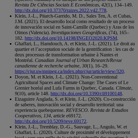
Revista De Ciências Sociais E Econômicas
,
42
(1), 134–149.
http://dx.doi.org/10.37370/raizes.2022.v42.778
.
Klein, J.-L., Pitarch-Garrido, M. D., Sales Ten, A. et Cubas,
J.M. (2021). El desarrollo local como resultado de un proceso
de innovación social en Saint-Camille (Quebec) y Aras de los
Olmos (Valencia).
Investigaciones Geográficas
, (74), 165–
182.
http://dx.doi.org/10.14198/INGEO2020.KPSM
.
Ghaffari, L., Hamdouch, A. et Klein, J.-L. (2021). Le droit au
quartier et l’acceptation sociale de la gentrification : les cas de
deux processus de transformation urbaine à Nantes et
Montréal.
Canadian Journal of Urban Research/Revue
canadienne de recherche urbaine
,
30
(1), 16–29.
https://cjur.uwinnipeg.ca/index.php/cjur/article/view/320
.
Doyon, M. et Klein, J.-L. (2021). Non-Conventional
Agricultural Spaces and Climate Change: The Cases of Le
Grenier boréal and Lufa Farms in Quebec, Canada.
Climate
,
9
(10), article 148.
http://dx.doi.org/10.3390/cli9100148
.
Eizaguirre Anglada, S. et Klein, J.-L. (2020). Co-construcción
de saberes, innovación social y desarrollo territorial: una
experiencia quebequense.
REVESCO. Revista de Estudios
Cooperativos
,
134
, article e69172.
http://dx.doi.org/10.5209/reve.69172
.
Klein, J.-L., Tremblay, D.-G., Sauvage, L., Angulo, W. et
Ghaffari, L. (2020). Culture de proximité et développement
local : vers une grille de la vitalité culturelle des quartiers à