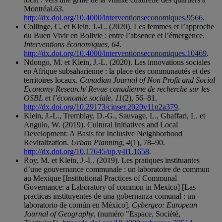
Montréal.
63
.
http://dx.doi.org/10.4000/interventionseconomiques.9566
.
Collinge, C. et Klein, J.-L. (2020). Les femmes et l’approche
du Buen Vivir en Bolivie : entre l’absence et l’émergence.
Interventions économiques
,
64
.
http://dx.doi.org/10.4000/interventionseconomiques.10469
.
Ndongo, M. et Klein, J.-L. (2020). Les innovations sociales
en Afrique subsaharienne : la place des communautés et des
territoires locaux.
Canadian Journal of Non Profit and Social
Economy Research/ Revue canadienne de recherche sur les
OSBL et l’économie sociale
,
11
(2), 56–81.
http://dx.doi.org/10.29173/cjnser.2020v11n2a379
.
Klein, J.-L., Tremblay, D.-G., Sauvage, L., Ghaffari, L. et
Angulo, W. (2019). Cultural Initiatives and Local
Development: A Basis for Inclusive Neighborhood
Revitalization.
Urban Planning
,
4
(1), 78–90.
http://dx.doi.org/10.17645/up.v4i1.1658
.
Roy, M. et Klein, J.-L. (2019). Les pratiques instituantes
d’une gouvernance communale : un laboratoire de commun
au Mexique [Institutional Practices of Communal
Governance: a Laboratory of common in Mexico] [Las
practicas instituyentes de una gobernanza comunal : un
laboratorio de común en México].
Cybergeo: European
Journal of Geography
, (numéro "Espace, Société,