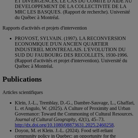
ET DIVERGENCES, LE CAS DU COMITE D'AIDE AU
DEVELOPPEMENT DE LA COLLECTIVITE DE LA
MRC LES BASQUES. (Rapport de recherche). Université
du Québec à Montréal.
Rapports d'activités et projets d'intervention
PROVOST, SYLVAIN. (1997). LA RECONVERSION
ECONOMIQUE D'UN ANCIEN QUARTIER
INDUSTRIEL MONTREALAIS. L'EVOLUTION DU
SUD DU FAUBOURG DES RECOLLETS, 1930-1996.
(Rapport d'activités et projet d'intervention). Université du
Québec à Montréal.
Publications
Articles scientifiques
Klein, J.-L., Tremblay, D.-G., Dambre-Sauvage, L., Ghaffari,
L. et Angulo, W. (2025). A Culture of Proximity and Urban
Governance: Toward the Commoning of Cultural Resources.
Journal of Cultural Geography
,
42
(1), 45–73.
http://dx.doi.org/10.1080/08873631.2025.2460258
.
Doyon, M. et Klein. J.-L. (2024). Food self-reliant
community policy in Quebec: an opportunity for the