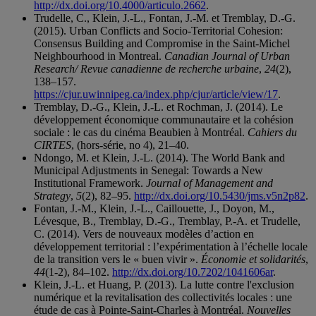
http://dx.doi.org/10.4000/articulo.2662
.
Trudelle, C., Klein, J.-L., Fontan, J.-M. et Tremblay, D.-G.
(2015). Urban Conflicts and Socio-Territorial Cohesion:
Consensus Building and Compromise in the Saint-Michel
Neighbourhood in Montreal.
Canadian Journal of Urban
Research/ Revue canadienne de recherche urbaine
,
24
(2),
138–157.
https://cjur.uwinnipeg.ca/index.php/cjur/article/view/17
.
Tremblay, D.-G., Klein, J.-L. et Rochman, J. (2014). Le
développement économique communautaire et la cohésion
sociale : le cas du cinéma Beaubien à Montréal.
Cahiers du
CIRTES
, (hors-série, no 4), 21–40.
Ndongo, M. et Klein, J.-L. (2014). The World Bank and
Municipal Adjustments in Senegal: Towards a New
Institutional Framework.
Journal of Management and
Strategy
,
5
(2), 82–95.
http://dx.doi.org/10.5430/jms.v5n2p82
.
Fontan, J.-M., Klein, J.-L., Caillouette, J., Doyon, M.,
Lévesque, B., Tremblay, D.-G., Tremblay, P.-A. et Trudelle,
C. (2014). Vers de nouveaux modèles d’action en
développement territorial : l’expérimentation à l’échelle locale
de la transition vers le « buen vivir ».
Économie et solidarités
,
44
(1-2), 84–102.
http://dx.doi.org/10.7202/1041606ar
.
Klein, J.-L. et Huang, P. (2013). La lutte contre l'exclusion
numérique et la revitalisation des collectivités locales : une
étude de cas à Pointe-Saint-Charles à Montréal.
Nouvelles