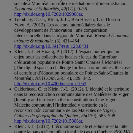
sociale à Montréal : un rôle de médiation et d’intermédiation.
Économie et Solidarités
,
42
(1-2), 9–35.
http://dx.doi.org/10.7202/1029008ar
.
Tremblay, D.-G., Klein, J.-L., Ben Hassen, T. et Dossou-
Yovo, A. (2012). Les acteurs intermédiaires dans le
développement de l’innovation : une comparaison
intersectorielle dans la région de Montréal.
Revue d’économie
urbaine & régionale
, (3), 431–454.
http://dx.doi.org/10.3917/reru.123.0431
.
Klein, J.-L. et Huang, P. (2012). L’espace numérique, un
enjeu pour les collectivités locales : le cas du Carrefour
d’éducation populaire de Pointe-Saint-Charles à Montréal
[The digital space, a challenge for local communities: the case
of carrefour d’éducation populaire de Pointe-Saint-Charles in
Montréal].
NETCOM
,
26
(3-4), 329–342.
http://dx.doi.org/10.4000/netcom.1053
.
Calderhead, C. et Klein, J.-L. (2012). L’identité et le territoire
dans la reconstruction communautaire des Malécites de Viger
[Identity and territory in the reconstitution of the Viger
Malecite community] [Indentidad y territorio en la
reconstrcución comunitaria de los Malecites de Viger].
Cahiers de géographie du Québec
,
56
(159), 583–598.
http://dx.doi.org/10.7202/1015308ar
.
Klein, J.-L. (2012). L’économie sociale et solidaire et la lutte
contre la pauvreté en milieu local : le cas du Québec.
RECMA