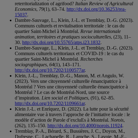
reterritorialization of agrifood?
Italian Review of Agricultural
Economics
,
79
(1), 63–74.
http://dx.doi.org/10.36253/rea-
15037
.
Dambre-Sauvage, L., Klein, J.-L. et Tremblay, D.-G. (2023).
Communs culturels et revitalisation territoriale : le cas du
quartier Saint-Michel à Montréal.
Revue internationale
animation, territoires et pratiques socioculturelles
, (23), 11–
30.
http://dx.doi.org/10.55765/atps.i23.1832
.
Dambre-Sauvage, L., Klein, J.-L. et Tremblay, D.-G. (2023).
Communs culturels territoriaux et COVID-19 : le cas du
quartier Saint-Michel à Montréal.
Recherches
sociographiques
,
64
(1), 143–171.
http://dx.doi.org/10.7202/1100577ar
.
Klein, J.-L., Tremblay, D.-G., Manon, M. et Angulo, W.
(2023). Vers une citoyenneté culturelle émancipatrice à
Montréal ? Vers une citoyenneté culturelle émancipatrice à
Montréal ? Le cas de Montréal-Nord, une source
d’inspiration.
Lien social et Politiques
, (91), 62–85.
http://dx.doi.org/10.7202/1109661ar
.
Klein J.-L. et Enríquez, D. (2022). La lutte pour la sécurité
alimentaire vue à travers l’approche de l’initiative locale : le
modèle d’action de Parole d’excluEs à Montréal.
Norois
,
(262), 135–150.
http://dx.doi.org/10.4000/norois.11924
.
Tremblay, P.-A., Bérard, S., Bussières, J. C., Doyon, M.,
Dufresne, C., Lachapelle, R., Laroche, S., Lavoie, M.-E.,