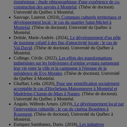
épistémique : étude ethnographique d'une expérience de co-
construction des savoirs à Montréal
. (Thèse de doctorat).
Université du Québec à Montréal.
Sauvage, Laurent. (2024)
. Communs culturels territoriaux et
développement local : le cas du quartier Saint-Michel à
Montréal
. (Thèse de doctorat). Université du Québec à
Montréal.
Delisle, Marie-Andrée. (2024)
. Le développement d'un pôle
de tourisme créatif à des fins d'attractivité locale : le cas de
Val-David
. (Thèse de doctorat). Université du Québec à
Montréal.
Collinge, Cécile. (2022)
. Les effets des transformations
indigénistes sur les boliviennes d'origine aymara partageant
leur vie entre la ville et la campagne à l'époque de la
présidence de Evo Morales
. (Thèse de doctorat). Université
du Québec à Montréal.
Ghaffari, Leila. (2020)
. Pour une gentrification socialement
acceptable le cas d'Hochelaga-Maisonneuve à Montréal et
Madeleine-Champ-de-Mars à Nantes
. (Thèse de doctorat).
Université du Québec à Montréal.
Angulo, Wilfredo Arturo. (2019)
. Le développement local par
l'intervention culturelle : le cas du cinéma Beaubien à
Rosemont
. (Thèse de doctorat). Université du Québec à
Montréal.
Enriquez Santibanez, Dario. (2018)
. Les initiatives