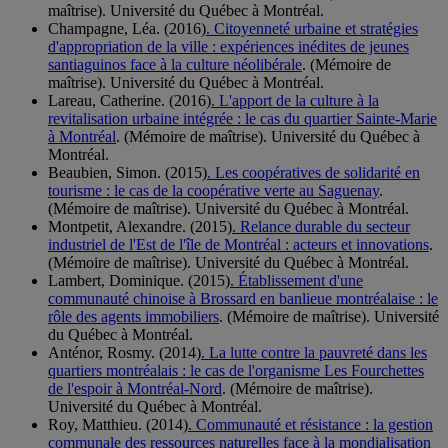
maîtrise). Université du Québec à Montréal.
Champagne, Léa. (2016)
. Citoyenneté urbaine et stratégies
d'appropriation de la ville : expériences inédites de jeunes
santiaguinos face à la culture néolibérale
. (Mémoire de
maîtrise). Université du Québec à Montréal.
Lareau, Catherine. (2016)
. L'apport de la culture à la
revitalisation urbaine intégrée : le cas du quartier Sainte-Marie
à Montréal
. (Mémoire de maîtrise). Université du Québec à
Montréal.
Beaubien, Simon. (2015)
. Les coopératives de solidarité en
tourisme : le cas de la coopérative verte au Saguenay
.
(Mémoire de maîtrise). Université du Québec à Montréal.
Montpetit, Alexandre. (2015)
. Relance durable du secteur
industriel de l'Est de l'île de Montréal : acteurs et innovations
.
(Mémoire de maîtrise). Université du Québec à Montréal.
Lambert, Dominique. (2015)
. Établissement d'une
communauté chinoise à Brossard en banlieue montréalaise : le
rôle des agents immobiliers
. (Mémoire de maîtrise). Université
du Québec à Montréal.
Anténor, Rosmy. (2014)
. La lutte contre la pauvreté dans les
quartiers montréalais : le cas de l'organisme Les Fourchettes
de l'espoir à Montréal-Nord
. (Mémoire de maîtrise).
Université du Québec à Montréal.
Roy, Matthieu. (2014)
. Communauté et résistance : la gestion
communale des ressources naturelles face à la mondialisation