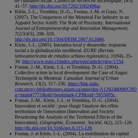
de l'initiative locale.
Cahiers de recherche sociologique
, (45),
41–57.
http://dx.doi.org/10.7202/1002498ar
.
Klein, J.-L., Tremblay, D.-G., Fontan, J.-M. et Guay, N.
(2007). The Uniqueness of the Montreal Fur Industry in an
Apparel Sector Adrift: The Role of Proximity.
International
Journal of Entrepreneurship and Innovation Management
,
7
(2/3/4/5), 298–319.
http://dx.doi.org/10.1504/IJEIM.2007.012886
.
Klein, J.-L. (2005). Iniciativa local y desarrollo: respuesta
social a la globalización neoliberal.
EURE (Revista
latinoamericana de estudios urbano regionales)
,
31
(94), 25–
39.
http://www.eure.cl/index.php/eure/article/view/1334
.
Fontan, J.-M., Klein, J.-L. et Tremblay, D.-G. (2004).
Collective action in local development: the Case of Angus
Technopole in Montreal.
Canadian Journal of Urban
Research
,
13
(2), 317–336.
https://link-gale-
com.proxy.bibliotheques.uqam.ca/apps/doc/A129248098/CPI?
u=mont47771&sid=bookmark-CPI&xid=5955695c
.
Fontan, J.-M., Klein, J.-L. et Tremblay, D.-G. (2004).
Innovation et société : pour élargir l'analyse des effets
territoriaux de l'innovation [Innovation and Society:
Broadening the Analysis of the Territorial Effects of the
Innovation].
Géographie, Économie, Société
,
6
(2), 115–128.
http://dx.doi.org/10.3166/ges.6.115-128
.
Fontan, J. et Klein, J.-L. (2004). La mobilisation du capital