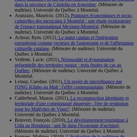
dans la province de Córdoba en Argentine
. (Mémoire de
maîtrise). Université du Québec à Montréal.
Aranzazu, Mauricio. (2012)
. Pratiques économiques et socio-
culturelles des mexicains à Montréal : une étude exploratoire
de l'espace transnational Mexique-Montréal
. (Mémoire de
maîtrise). Université du Québec à Montréal.
Achour, Rym. (2012)
. Le statut catalan et l'intégration
européenne comme vecteurs de l'autonomie et de l'affirmation
culturelle catalane
. (Mémoire de maîtrise). Université du
Québec à Montréal.
Veillette, Lucie. (2011)
. Néoruralité et dynamisation
présentielle des territoires ruraux : trois études de cas au
Québec
. (Mémoire de maîtrise). Université du Québec à
Montréal.
Lemay, Caroline. (2011)
. Un projet de microfinance par
l'ONG Kilabo au Mali : l'effet communautaire
. (Mémoire de
maîtrise). Université du Québec à Montréal.
Calderhead, Manon. (2011)
. La reconstruction identitaire et
territoriale d'une communauté dispersée : l'ère de restitution
pour les Malécites de Viger?
. (Mémoire de maîtrise).
Université du Québec à Montréal.
Boisvert, François. (2010)
. Le développement touristique à
Utila au Honduras : une île dans l'économie d'archipel
.
(Mémoire de maîtrise). Université du Québec à Montréal.
Forgues, Mathieu. (2010)
. L'évaluation de la politique de