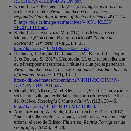
ROCHMAN-KLEIN-DOYON.pdf
.
Klein, J.-L. et Pecqueur, B. (2017). Living Labs, innovation
sociale et territoire.
Revue canadienne des sciences
régionales/Canadian Journal of Regional Science
,
40
(1), 1–
5.
https://idjs.ca/images/rcsr/archives/V40N1-KLEIN-
PECQUEUR.pdf
.
Klein, J.-L. et Aranzazu, M. (2017). Los Mexicanos en
Montreal: ¿Una comunidad transnacional?
Economía,
Sociedad y Territorio
,
XVII
(53), 1–33.
http://dx.doi.org/10.22136/est002017607
.
Rochman, J., Doyon, D., Fontan, J.-M., Klein, J.-L., Dugré,
S. et Ducruc, S. (2017). L’approche LL et le renouvellement
du développement territorial : résultats d'un projet partenarial.
Revue canadienne des sciences régionales/Canadian Journal
of Regional Science
,
40
(1), 13–21.
https://idjs.ca/images/rcsr/archives/V40N1-ROCHMAN-
DOYON-FONTAN.pdf
.
Moralli, M., Alberio, M. et Klein, J.-L. (2017). L’innovazione
sociale tra sviluppo territoriale e trasformazione sociale: il caso
del Québec.
Sociologia Urbana e Rurale
, (113), 30–46.
http://dx.doi.org/10.3280/SUR2017-113003
.
Angulo-Baudin, W., Klein, J.-L. et Tremblay, D.-G. (2017).
Potencial y límites de las estrategias culturales de reconversión
urbana: el caso de Bilbao.
Finisterra, Revista Portuguesa de
Geografia
,
52
(105), 49–78.