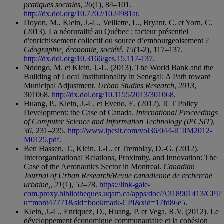
pratiques sociales
,
26
(1), 84–101.
http://dx.doi.org/10.7202/1024981ar
.
Doyon, M., Klein, J.-L., Veillette, L., Bryant, C. et Yorn, C.
(2013). La néoruralité au Québec : facteur présentiel
d'enrichissement collectif ou source d’embourgeoisement ?
Géographie, économie, société
,
15
(1-2), 117–137.
http://dx.doi.org/10.3166/ges.15.117-137
.
Ndongo, M. et Klein, J.-L. (2013). The World Bank and the
Building of Local Institutionality in Senegal: A Path toward
Municipal Adjustment.
Urban Studies Research
,
2013
,
301068.
http://dx.doi.org/10.1155/2013/301068
.
Huang, P., Klein, J.-L. et Eveno, E. (2012). ICT Policy
Development: the Case of Canada.
International Proceedings
of Computer Science and Information Technology (IPCSIT)
,
36
, 231–235.
http://www.ipcsit.com/vol36/044-ICIIM2012-
M0125.pdf
.
Ben Hassen, T., Klein, J.-L. et Tremblay, D.-G. (2012).
Interorganizational Relations, Proximity, and Innovation: The
Case of the Aeronautics Sector in Montreal.
Canadian
Journal of Urban Research/Revue canadienne de recherche
urbaine,
,
21
(1), 52–78.
https://link-gale-
com.proxy.bibliotheques.uqam.ca/apps/doc/A318901413/CPI?
u=mont47771&sid=bookmark-CPI&xid=17fd86e5
.
Klein, J.-L., Enriquez, D., Huang, P. et Vega, R.V. (2012). Le
développement économique communautaire et la cohésion