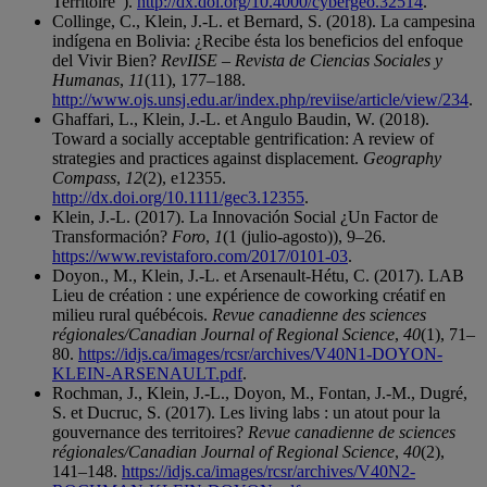
Territoire").
http://dx.doi.org/10.4000/cybergeo.32514
.
Collinge, C., Klein, J.-L. et Bernard, S. (2018). La campesina
indígena en Bolivia: ¿Recibe ésta los beneficios del enfoque
del Vivir Bien?
RevIISE – Revista de Ciencias Sociales y
Humanas
,
11
(11), 177–188.
http://www.ojs.unsj.edu.ar/index.php/reviise/article/view/234
.
Ghaffari, L., Klein, J.-L. et Angulo Baudin, W. (2018).
Toward a socially acceptable gentrification: A review of
strategies and practices against displacement.
Geography
Compass
,
12
(2), e12355.
http://dx.doi.org/10.1111/gec3.12355
.
Klein, J.-L. (2017). La Innovación Social ¿Un Factor de
Transformación?
Foro
,
1
(1 (julio-agosto)), 9–26.
https://www.revistaforo.com/2017/0101-03
.
Doyon., M., Klein, J.-L. et Arsenault-Hétu, C. (2017). LAB
Lieu de création : une expérience de coworking créatif en
milieu rural québécois.
Revue canadienne des sciences
régionales/Canadian Journal of Regional Science
,
40
(1), 71–
80.
https://idjs.ca/images/rcsr/archives/V40N1-DOYON-
KLEIN-ARSENAULT.pdf
.
Rochman, J., Klein, J.-L., Doyon, M., Fontan, J.-M., Dugré,
S. et Ducruc, S. (2017). Les living labs : un atout pour la
gouvernance des territoires?
Revue canadienne de sciences
régionales/Canadian Journal of Regional Science
,
40
(2),
141–148.
https://idjs.ca/images/rcsr/archives/V40N2-