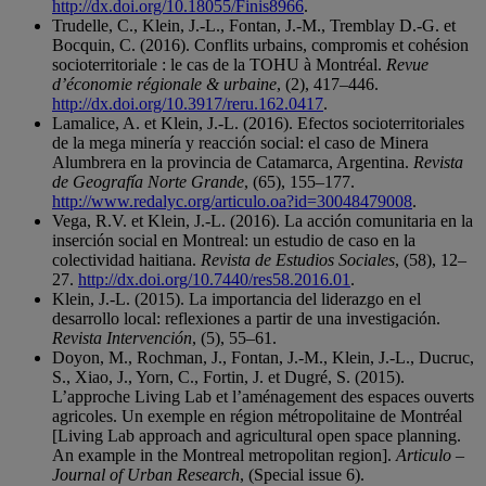
http://dx.doi.org/10.18055/Finis8966
.
Trudelle, C., Klein, J.-L., Fontan, J.-M., Tremblay D.-G. et
Bocquin, C. (2016). Conflits urbains, compromis et cohésion
socioterritoriale : le cas de la TOHU à Montréal.
Revue
d’économie régionale & urbaine
, (2), 417–446.
http://dx.doi.org/10.3917/reru.162.0417
.
Lamalice, A. et Klein, J.-L. (2016). Efectos socioterritoriales
de la mega minería y reacción social: el caso de Minera
Alumbrera en la provincia de Catamarca, Argentina.
Revista
de Geografía Norte Grande
, (65), 155–177.
http://www.redalyc.org/articulo.oa?id=30048479008
.
Vega, R.V. et Klein, J.-L. (2016). La acción comunitaria en la
inserción social en Montreal: un estudio de caso en la
colectividad haitiana.
Revista de Estudios Sociales
, (58), 12–
27.
http://dx.doi.org/10.7440/res58.2016.01
.
Klein, J.-L. (2015). La importancia del liderazgo en el
desarrollo local: reflexiones a partir de una investigación.
Revista Intervención
, (5), 55–61.
Doyon, M., Rochman, J., Fontan, J.-M., Klein, J.-L., Ducruc,
S., Xiao, J., Yorn, C., Fortin, J. et Dugré, S. (2015).
L’approche Living Lab et l’aménagement des espaces ouverts
agricoles. Un exemple en région métropolitaine de Montréal
[Living Lab approach and agricultural open space planning.
An example in the Montreal metropolitan region].
Articulo –
Journal of Urban Research
, (Special issue 6).