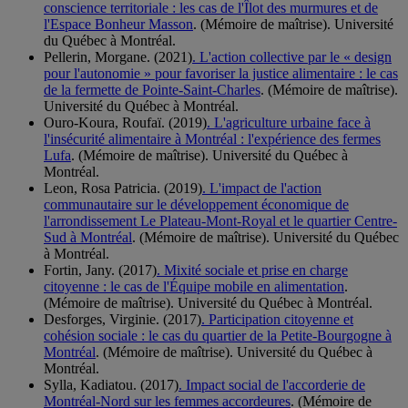
conscience territoriale : les cas de l'Îlot des murmures et de
l'Espace Bonheur Masson
. (Mémoire de maîtrise). Université
du Québec à Montréal.
Pellerin, Morgane. (2021)
. L'action collective par le « design
pour l'autonomie » pour favoriser la justice alimentaire : le cas
de la fermette de Pointe-Saint-Charles
. (Mémoire de maîtrise).
Université du Québec à Montréal.
Ouro-Koura, Roufaï. (2019)
. L'agriculture urbaine face à
l'insécurité alimentaire à Montréal : l'expérience des fermes
Lufa
. (Mémoire de maîtrise). Université du Québec à
Montréal.
Leon, Rosa Patricia. (2019)
. L'impact de l'action
communautaire sur le développement économique de
l'arrondissement Le Plateau-Mont-Royal et le quartier Centre-
Sud à Montréal
. (Mémoire de maîtrise). Université du Québec
à Montréal.
Fortin, Jany. (2017)
. Mixité sociale et prise en charge
citoyenne : le cas de l'Équipe mobile en alimentation
.
(Mémoire de maîtrise). Université du Québec à Montréal.
Desforges, Virginie. (2017)
. Participation citoyenne et
cohésion sociale : le cas du quartier de la Petite-Bourgogne à
Montréal
. (Mémoire de maîtrise). Université du Québec à
Montréal.
Sylla, Kadiatou. (2017)
. Impact social de l'accorderie de
Montréal-Nord sur les femmes accordeures
. (Mémoire de