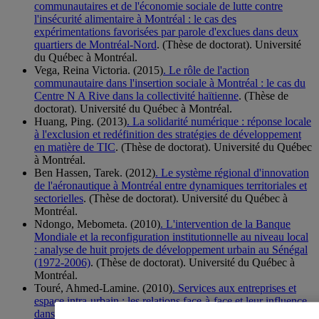
communautaires et de l'économie sociale de lutte contre
l'insécurité alimentaire à Montréal : le cas des
expérimentations favorisées par parole d'exclues dans deux
quartiers de Montréal-Nord
. (Thèse de doctorat). Université
du Québec à Montréal.
Vega, Reina Victoria. (2015)
. Le rôle de l'action
communautaire dans l'insertion sociale à Montréal : le cas du
Centre N A Rive dans la collectivité haïtienne
. (Thèse de
doctorat). Université du Québec à Montréal.
Huang, Ping. (2013)
. La solidarité numérique : réponse locale
à l'exclusion et redéfinition des stratégies de développement
en matière de TIC
. (Thèse de doctorat). Université du Québec
à Montréal.
Ben Hassen, Tarek. (2012)
. Le système régional d'innovation
de l'aéronautique à Montréal entre dynamiques territoriales et
sectorielles
. (Thèse de doctorat). Université du Québec à
Montréal.
Ndongo, Mebometa. (2010)
. L'intervention de la Banque
Mondiale et la reconfiguration institutionnelle au niveau local
: analyse de huit projets de développement urbain au Sénégal
(1972-2006)
. (Thèse de doctorat). Université du Québec à
Montréal.
Touré, Ahmed-Lamine. (2010)
. Services aux entreprises et
espace intra-urbain : les relations face-à-face et leur influence
dans le comportement spatial des entreprises de services-