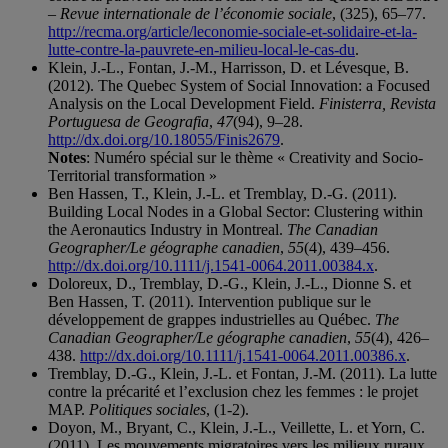
– Revue internationale de l’économie sociale
, (325), 65–77.
http://recma.org/article/leconomie-sociale-et-solidaire-et-la-
lutte-contre-la-pauvrete-en-milieu-local-le-cas-du
.
Klein, J.-L., Fontan, J.-M., Harrisson, D. et Lévesque, B.
(2012). The Quebec System of Social Innovation: a Focused
Analysis on the Local Development Field.
Finisterra, Revista
Portuguesa de Geografia
,
47
(94), 9–28.
http://dx.doi.org/10.18055/Finis2679
.
Notes
: Numéro spécial sur le thème « Creativity and Socio-
Territorial transformation »
Ben Hassen, T., Klein, J.-L. et Tremblay, D.-G. (2011).
Building Local Nodes in a Global Sector: Clustering within
the Aeronautics Industry in Montreal.
The Canadian
Geographer/Le géographe canadien
,
55
(4), 439–456.
http://dx.doi.org/10.1111/j.1541-0064.2011.00384.x
.
Doloreux, D., Tremblay, D.-G., Klein, J.-L., Dionne S. et
Ben Hassen, T. (2011). Intervention publique sur le
développement de grappes industrielles au Québec.
The
Canadian Geographer/Le géographe canadien
,
55
(4), 426–
438.
http://dx.doi.org/10.1111/j.1541-0064.2011.00386.x
.
Tremblay, D.-G., Klein, J.-L. et Fontan, J.-M. (2011). La lutte
contre la précarité et l’exclusion chez les femmes : le projet
MAP.
Politiques sociales
, (1-2).
Doyon, M., Bryant, C., Klein, J.-L., Veillette, L. et Yorn, C.
(2011). Les mouvements migratoires vers les milieux ruraux