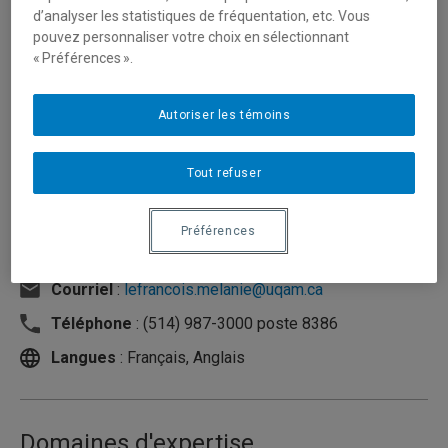
d’analyser les statistiques de fréquentation, etc. Vous
pouvez personnaliser votre choix en sélectionnant
« Préférences ».
Autoriser les témoins
Tout refuser
Préférences
Unité
:
Département d'organisation et ressources
humaines
Courriel
:
lefrancois.melanie@uqam.ca
Téléphone
: (514) 987-3000 poste 8386
Langues
: Français, Anglais
Domaines d'expertise