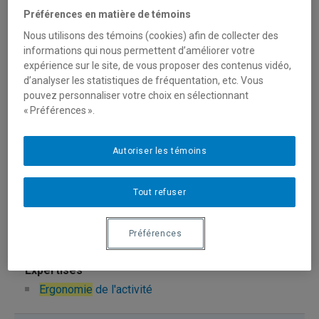
bilodeau.henriette@uqam.ca
Préférences en matière de témoins
Nous utilisons des témoins (cookies) afin de collecter des
informations qui nous permettent d’améliorer votre
Ergonomie
expérience sur le site, de vous proposer des contenus vidéo,
d’analyser les statistiques de fréquentation, etc. Vous
pouvez personnaliser votre choix en sélectionnant
Chadoin, Martin
« Préférences ».
chadoin.martin@uqam.ca
Autoriser les témoins
Ergonomie
Tout refuser
Chatigny, Céline
Préférences
chatigny.celine@uqam.ca
Ergonomie
de l'activité