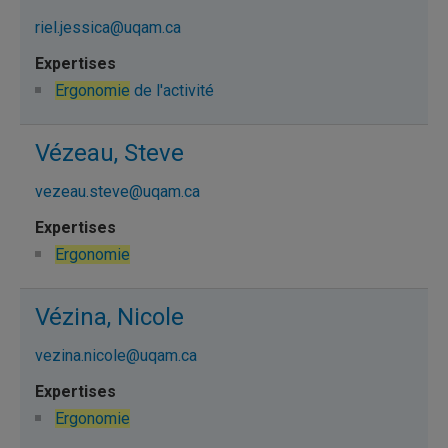
riel.jessica@uqam.ca
Ergonomie
de l'activité
Vézeau, Steve
vezeau.steve@uqam.ca
Ergonomie
Vézina, Nicole
vezina.nicole@uqam.ca
Ergonomie