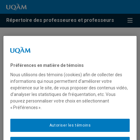
Répertoire des professeures et professeurs
Benoît Lévesque
Professeur émérite
Préférences en matière de témoins
Nous utilisons des témoins (cookies) afin de collecter des
informations qui nous permettent d’améliorer votre
expérience sur le site, de vous proposer des contenus vidéo,
d’analyser les statistiques de fréquentation, etc. Vous
Unité
:
Département de sociologie
pouvez personnaliser votre choix en sélectionnant
« Préférences ».
Courriel
:
levesque.benoit@uqam.ca
Téléphone
: (514) 987-3000 poste 4397
Autoriser les témoins