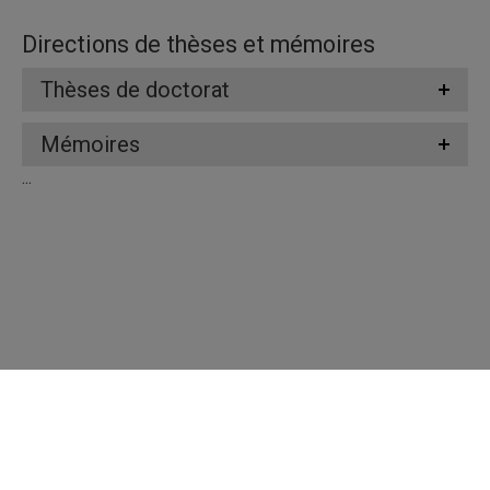
Directions de thèses et mémoires
Thèses de doctorat
Mémoires
...
Répertoire des professeures et professeurs
Nous joindre
UQAM - Université du Québec à Montréal
Préférences des témoins