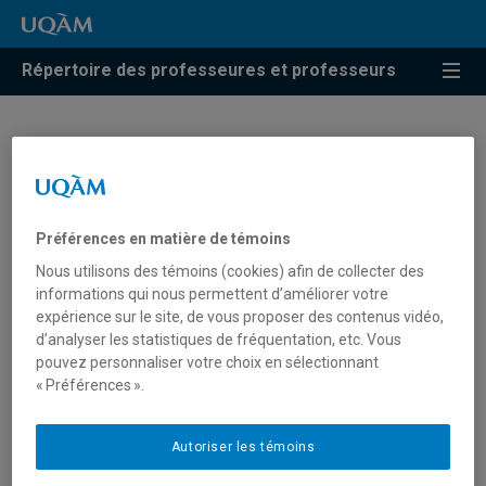
Répertoire des professeures et professeurs
Nicole Vézina
Professeure associée
Préférences en matière de témoins
Nous utilisons des témoins (cookies) afin de collecter des
informations qui nous permettent d’améliorer votre
expérience sur le site, de vous proposer des contenus vidéo,
d’analyser les statistiques de fréquentation, etc. Vous
Unité
:
Département des sciences de l'activité
pouvez personnaliser votre choix en sélectionnant
physique
« Préférences ».
Courriel
:
vezina.nicole@uqam.ca
Téléphone
: (514) 987-3000 poste 7800
Autoriser les témoins