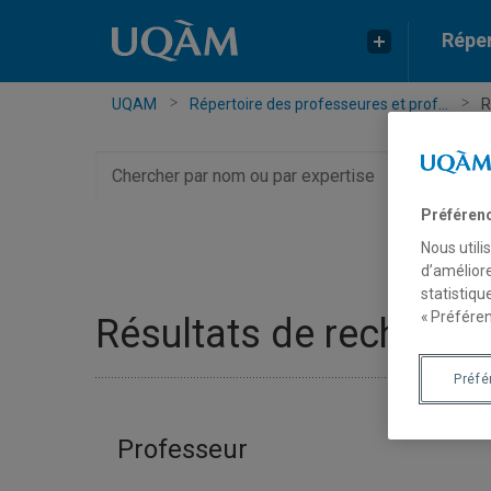
Réper
UQAM
Répertoire des professeures et prof...
R
Chercher
par
nom
Préféren
ou
Nous utili
par
d’améliore
expertise
statistiqu
« Préféren
Résultats de recherch
Préf
Professeur