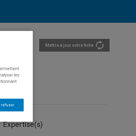
Mettre à jour votre fiche
rtements et écoles
permettent
nalyser les
ctionnant
 refuser
Expertise(s)