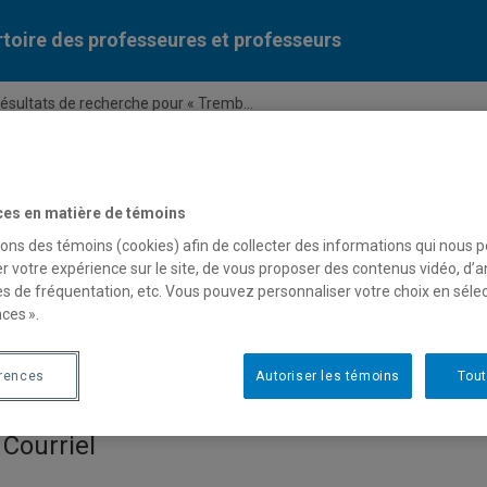
toire des professeures et professeurs
ésultats de recherche pour « Tremb...
Liste des professeures et professeurs par dépa
ces en matière de témoins
sons des témoins (cookies) afin de collecter des informations qui nous 
r votre expérience sur le site, de vous proposer des contenus vidéo, d’a
es de fréquentation, etc. Vous pouvez personnaliser votre choix en séle
ces ».
e pour « Tremblement »
érences
Autoriser les témoins
Tout
Courriel