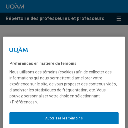
Répertoire des professeures et professeurs
Pierre Poirier
Professeur
Préférences en matière de témoins
Nous utilisons des témoins (cookies) afin de collecter des
informations qui nous permettent d’améliorer votre
expérience sur le site, de vous proposer des contenus vidéo,
d’analyser les statistiques de fréquentation, etc. Vous
Unité
:
Département de philosophie
pouvez personnaliser votre choix en sélectionnant
Courriel
:
poirier.pierre@uqam.ca
« Préférences ».
Téléphone
: (514) 987-3000 poste 2087
Autoriser les témoins