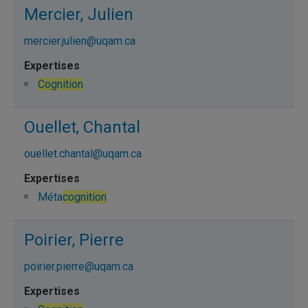
Mercier, Julien
mercier.julien@uqam.ca
Cognition
Ouellet, Chantal
ouellet.chantal@uqam.ca
Méta
cognition
Poirier, Pierre
poirier.pierre@uqam.ca