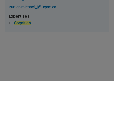
zuniga.michael_j@uqam.ca
Cognition
Répertoire des professeures et professeurs
Nous joindre
UQAM - Université du Québec à Montréal
Préférences des témoins