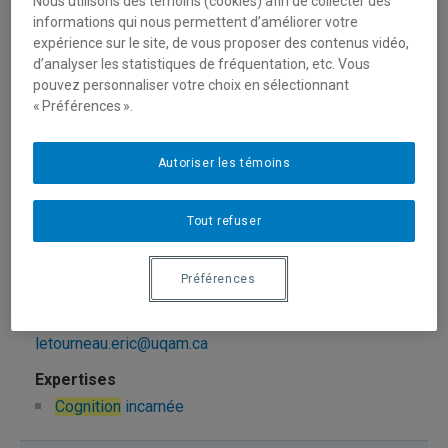
Nous utilisons des témoins (cookies) afin de collecter des
capozzi.francesca@uqam.ca
informations qui nous permettent d’améliorer votre
expérience sur le site, de vous proposer des contenus vidéo,
d’analyser les statistiques de fréquentation, etc. Vous
Cognition
sociale
pouvez personnaliser votre choix en sélectionnant
« Préférences ».
Lejeune, Albert
Autoriser les témoins
lejeune.albert@uqam.ca
Tout refuser
Cognition
Préférences
Létourneau, Éric
letourneau.eric@uqam.ca
Cognition
incarnée