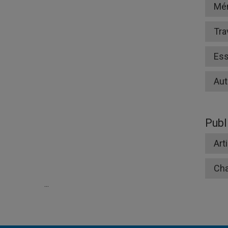
Mé
Tra
Ess
Aut
Publ
Art
Cha
...