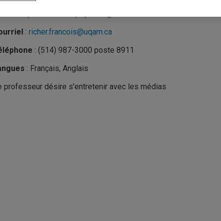
nité
:
Département de psychologie
urriel
:
richer.francois@uqam.ca
éléphone
: (514) 987-3000 poste 8911
angues
: Français, Anglais
 professeur désire s'entretenir avec les médias