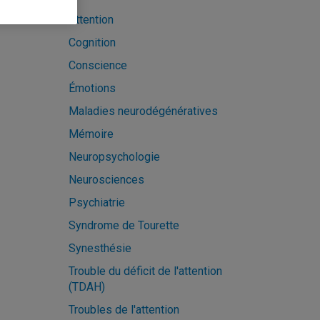
Attention
Cognition
Conscience
Émotions
Maladies neurodégénératives
Mémoire
Neuropsychologie
Neurosciences
Psychiatrie
Syndrome de Tourette
Synesthésie
Trouble du déficit de l'attention
(TDAH)
Troubles de l'attention