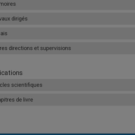
moires
vaux dirigés
ais
res directions et supervisions
ications
icles scientifiques
pitres de livre