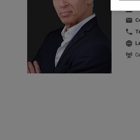
U
Co
T
L
Ce