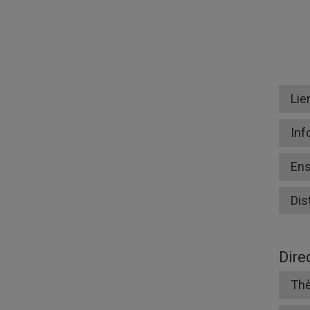
Lie
Inf
En
Dis
Dire
Thè