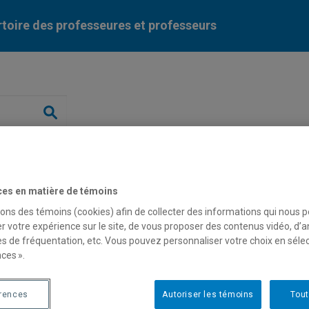
toire des professeures et professeurs
Liste des professeures et professeurs par dépa
ces en matière de témoins
sons des témoins (cookies) afin de collecter des informations qui nous 
r votre expérience sur le site, de vous proposer des contenus vidéo, d’a
nçois Richer
es de fréquentation, etc. Vous pouvez personnaliser votre choix en séle
ces ».
fesseur
érences
Autoriser les témoins
Tout