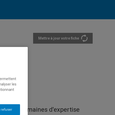
Mettre à jour votre fiche
rtements et écoles
permettent
nalyser les
ctionnant
Domaines d'expertise
 refuser